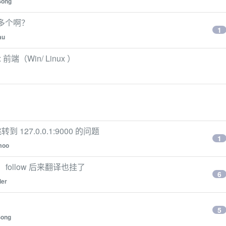
Song
择多个啊？
1
au
端（Win/ Linux ）
 源跳转到 127.0.0.1:9000 的问题
1
moo
 follow 后来翻译也挂了
6
ler
5
Song