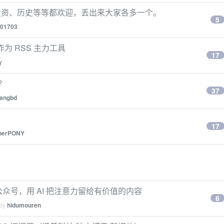
投资、历史等等都欢迎，丢出来大家各多一个。
5
201703
x 作为 RSS 主力工具
17
y
？
37
angbd
17
perPONY
+ 公众号，用 AI 把注意力留给有价值的内容
6
 by
hidumouren