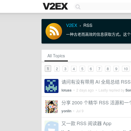
V2EX
RSS
›
一种古老而高效的信息获取方式。这个节
All Topics
1
2
3
4
5
6
7
8
9
10
请问有没有带用 AI 全局总结 RSS 
lotuas
•
2 days ago
• Lastly replied by
So
分享 2000 个精华 RSS 活源和一个 Te
yonlin
•
Jul 9
又一款 RSS 阅读器 App