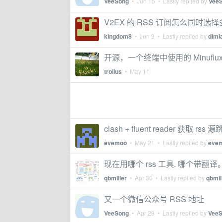
VeeSong
•
Jun 15
• Lastly replied by
Vee
V2EX 的 RSS 订阅怎么同时选
kingdom8
•
Jun 9
• Lastly replied by
diml
开源，一个终端中使用的 Minuflux 前
troilus
•
May 11
clash + fluent reader 获取 rss
evemoo
•
May 21
• Lastly replied by
eve
现在用哪个 rss 工具. 哪个带翻译。
qbmiller
•
Apr 30
• Lastly replied by
qbmil
又一个微信公众号 RSS 地址
VeeSong
•
Apr 29
• Lastly replied by
Vee