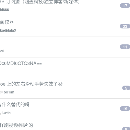
 RSS 订阅源（涵盖科技/独立博客/新媒体）
17
id666
 阅读器
33
kadidala3
11
oo0
c0MDI0OTQ3NA==
26 Tahoe 上的左右滑动手势失效了🥲
5
 by
orFish
，有什么替代的吗
19
by
Latin
 一样刷视频/图片的
8