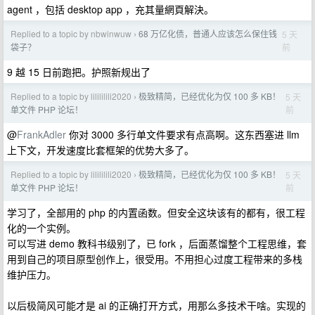
agent ，包括 desktop app ，充其量網頁解決。
Replied to a topic by nbwinwuw
68 万亿化债，普通人应该怎么保住钱
5 天
›
前
袋子？
9 越 15 日前跑把。护照新规出了
Replied to a topic by lilililili2020
极致精简，已经优化为仅 100 多 KB！
5 天
›
前
单文件 PHP 论坛！
@
FrankAdler
你对 3000 多行单文件要求有点高啊。这东西塞进 llm
上下文，开发速度比套框架的优势大多了。
Replied to a topic by lilililili2020
极致精简，已经优化为仅 100 多 KB！
5 天
›
前
单文件 PHP 论坛！
学习了，全部用的 php 的内置函数。但安全这块该有的都有，很工程
化的一个实例。
可以写进 demo 教科书级别了，已 fork ，后面蒸馏整个工程思维，套
用到自己的项目原型创作上，很受用。不用担心过度工程带来的多栈
维护压力。
以后极简风可能才是 ai 的正确打开方式，用那么多技术干啥。实现的