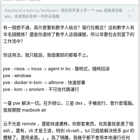
Replied to a topic by YanSeven
现在的开发人手一个 mac 或者高性能
4 天
›
前
win，未来想必会有一半的云电脑
有一個想不通，爲什麽要和數字人結合？强行拉概念？這和數字人有
半毛錢關係？還是你選修了數字人這個課題，所以非要包含到當下的
工作流中？
你這用法，我只能說，我個業餘的都看不上。
pve - nixos -> incus -> agent in lxc - 聲明式，隨時回滾
pve - windows
pve - docker in kvm -> allinone - 快速部署
pve - kvm -> smolvm - 不可信代碼運行
一臺 pve 解決一切。在外辦公，三星 dex ，手機就行，靠什麽電腦。
旅居期間 macbook air
云不光是 remote ，還能快速遷移。你那套東西，充其量就是連了個
ssh 。還有，cli 才是王道，特別 cli+ssh 。tui 已經能解決很多 gui 的
體驗了。還用桌面。。。爲了隔離，我幾乎都不會用本地運行任何