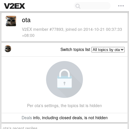
ota
V2EX member #77893, joined on 2014-10-21 00:37:33
+08:00
Switch topics list
Per ota's settings, the topics list is hidden
Deals
info, including closed deals, is not hidden
ota's recent replies