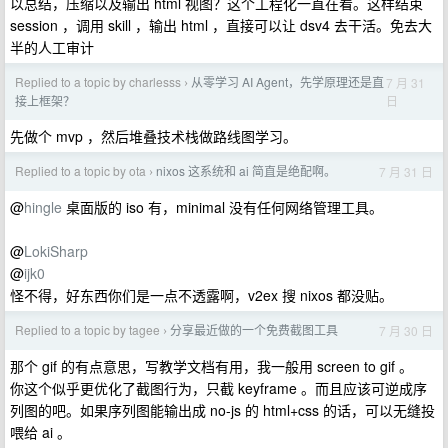
以总结，压缩以及输出 html 视图？这个工程化一直在看。这样结束
session ，调用 skill ，输出 html ，直接可以让 dsv4 去干活。免去大
半的人工审计
Replied to a topic by charlesss
从零学习 AI Agent，先学原理还是直
7 月 31
›
日
接上框架？
先做个 mvp ，然后堆叠技术栈做路线图学习。
Replied to a topic by ota
nixos 这系统和 ai 简直是绝配啊。
7 月 31 日
›
@
hingle
桌面版的 iso 有，minimal 没有任何网络管理工具。
@
LokiSharp
@
ijk0
怪不得，好东西你们是一点不透露啊，v2ex 搜 nixos 都没贴。
Replied to a topic by tagee
分享最近做的一个免费截图工具
7 月 30 日
›
那个 gif 的有点意思，写教学文档有用，我一般用 screen to gif 。
你这个似乎更优化了截图行为，只截 keyframe 。而且应该可逆成序
列图的吧。如果序列图能输出成 no-js 的 html+css 的话，可以无缝投
喂给 ai 。