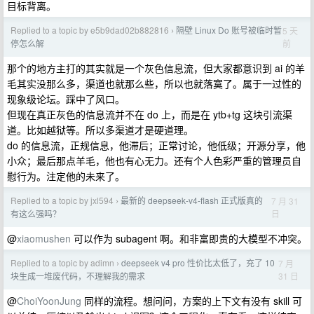
目标背离。
Replied to a topic by e5b9dad02b882816
隔壁 Linux Do 账号被临时暂
5 天
›
前
停怎么解
那个的地方主打的其实就是一个灰色信息流，但大家都意识到 ai 的羊
毛其实没那么多，渠道也就那么些，所以也就落寞了。属于一过性的
现象级论坛。踩中了风口。
但现在真正灰色的信息流并不在 do 上，而是在 ytb+tg 这块引流渠
道。比如越狱等。所以多渠道才是硬道理。
do 的信息流，正规信息，他滞后；正常讨论，他低级；开源分享，他
小众；最后那点羊毛，他也有心无力。还有个人色彩严重的管理员自
慰行为。注定他的未来了。
Replied to a topic by jxl594
最新的 deepseek-v4-flash 正式版真的
7 月 31
›
日
有这么强吗？
@
xiaomushen
可以作为 subagent 啊。和非富即贵的大模型不冲突。
Replied to a topic by adimn
deepseek v4 pro 性价比太低了，充了 10
7 月
›
31 日
块生成一堆废代码，不理解我的需求
@
ChoiYoonJung
同样的流程。想问问，方案的上下文有没有 skill 可