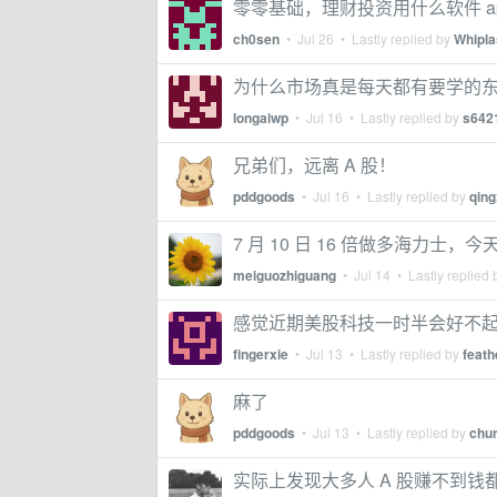
零零基础，理财投资用什么软件 a
ch0sen
•
Jul 26
• Lastly replied by
Whipl
为什么市场真是每天都有要学的
longaiwp
•
Jul 16
• Lastly replied by
s642
兄弟们，远离 A 股！
pddgoods
•
Jul 16
• Lastly replied by
qing
7 月 10 日 16 倍做多海力士，今
meiguozhiguang
•
Jul 14
• Lastly replied
感觉近期美股科技一时半会好不起来，
fingerxie
•
Jul 13
• Lastly replied by
feat
麻了
pddgoods
•
Jul 13
• Lastly replied by
chu
实际上发现大多人 A 股赚不到钱