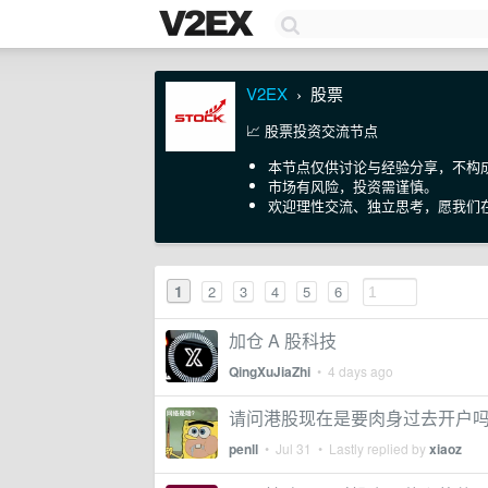
V2EX
股票
›
📈 股票投资交流节点
本节点仅供讨论与经验分享，不构
市场有风险，投资需谨慎。
欢迎理性交流、独立思考，愿我们
1
2
3
4
5
6
加仓 A 股科技
QingXuJiaZhi
•
4 days ago
请问港股现在是要肉身过去开户
penll
•
Jul 31
• Lastly replied by
xiaoz