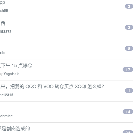
pp
3
ash55
东西
3
153378
8
xia
天下午 15 点爆仓
17
 by
YogaHale
把我的 QQQ 和 VOO 转仓买点 XQQI 怎么样？
1
her12315
14
rchmice
都是割肉造成的
34