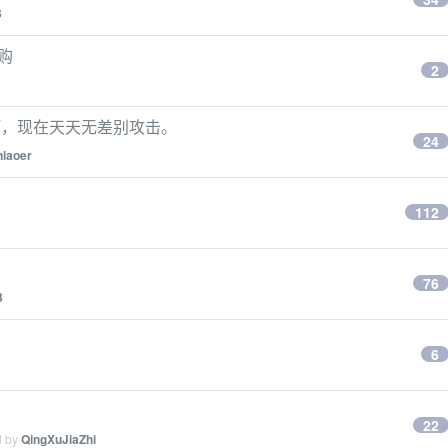
3
申购
2
啊，现在天天无差别攻击。
24
nlaoer
112
76
3
6
22
d by
QingXuJiaZhi