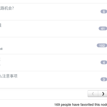
跑路机会？
5
钱
41
102
ll
注
4
W
什么注意事项
3
❮
❯
169 people have favorited this nod