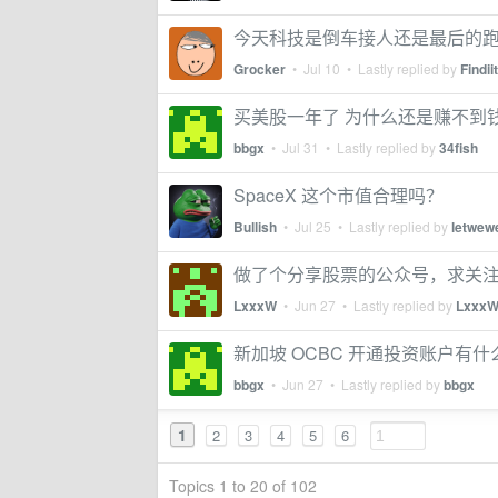
今天科技是倒车接人还是最后的
Grocker
•
Jul 10
• Lastly replied by
Findiit
买美股一年了 为什么还是赚不到
bbgx
•
Jul 31
• Lastly replied by
34fish
SpaceX 这个市值合理吗？
Bullish
•
Jul 25
• Lastly replied by
letwewe
做了个分享股票的公众号，求关
LxxxW
•
Jun 27
• Lastly replied by
Lxxx
新加坡 OCBC 开通投资账户有
bbgx
•
Jun 27
• Lastly replied by
bbgx
1
2
3
4
5
6
Topics 1 to 20 of 102