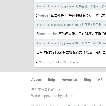
Replied to a topic by
quboliu
职场话题
求建议：硕
›
›
@
gejigeji
每次都是 hr 先问的薪资预期，然后
Replied to a topic by
joeeey9303
程序员
除了刷 le
›
›
@
bottlebottles
真的吗大佬，正在跳槽，不刷的
Replied to a topic by
joeeey9303
程序员
除了刷 le
›
›
我有时候想到我还有去找配置文件以及字段的位置，
More replies by YanSeven
»
About
·
Help
·
Advertise
·
Blog
·
API
创意工作者们的社区
World is powered by solitude
VERSION: 3.9.8.5 · 82ms ·
UTC 04:11
·
PVG 12:11
·
LAX 2