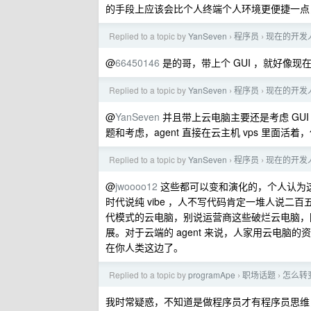
的手段上应该会比个人终端个人环境更便捷一点，
Replied to a topic by
YanSeven
程序员
现在的开发人
›
›
@
66450146
是的哥，带上个 GUI ，就好像现在不少人
Replied to a topic by
YanSeven
程序员
现在的开发人
›
›
@
YanSeven
并且带上云电脑主要还是考虑 GUI
题和考虑，agent 直接在云主机 vps 里面
Replied to a topic by
YanSeven
程序员
现在的开发人
›
›
@
jwoooo12
这些都可以变和演化的，个人认为这
时代说纯 vibe ，人不写代码肯定一堆人说二百
代模式的云电脑，别说运营商这些破烂云电脑，阿里
展。对于云端的 agent 来说，人家用云电
在你人类这边了。
Replied to a topic by
programApe
职场话题
怎么转
›
›
我时常疑惑，不知道是做程序员才有程序员思维