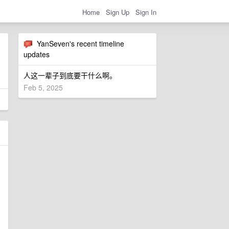
Home
Sign Up
Sign In
YanSeven's recent timeline
updates
人这一辈子到底要干什么啊。
Feb 5, 2025