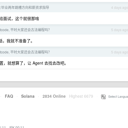
士毕业两年跳槽方向和薪资求指导
4 days ag
才给面试，这个就很那啥
etcode, 平时大家还会古法编程吗？
5 days ag
话，我就不准备了。
etcode, 平时大家还会古法编程吗？
5 days ag
就想算了，让 Agent 去找去改吧。
·
FAQ
·
Solana
·
2834 Online
Highest 6679
·
Select Langua
1:11
·
JFK 00:11