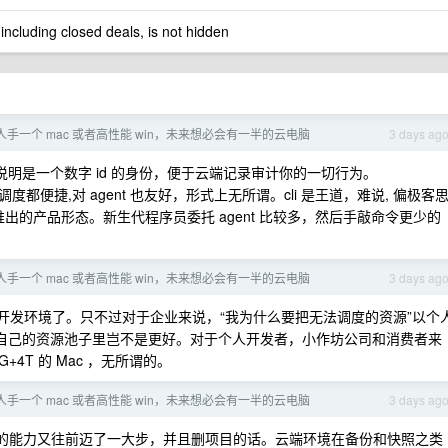
 including closed deals, is not hidden
手一个 mac 或者高性能 win，未来想必会有一半的云电脑
3 days ag
明是一个数字 id 的身份，便于云端记录审计你的一切行为。
便捷,对 agent 也友好，形式上无所谓。cli 是王道，难说, 偏极客
 之后仍然推出的产品形态。新生代程序员委托 agent 比较多，然后手敲命令更少的
手一个 mac 或者高性能 win，未来想必会有一半的云电脑
3 days ag
开发环境了。只不过对于企业来说，“我为什么要把无法调度的资源”以个
我自己的资源池子里岂不是更好。对于个人开发者，小作坊公司和消费者来
4T 的 Mac ，无所谓的。
手一个 mac 或者高性能 win，未来想必会有一半的云电脑
3 days ag
ent 的能力又往前迈了一大步，并且删项目的话。云端环境在备份和快照之类