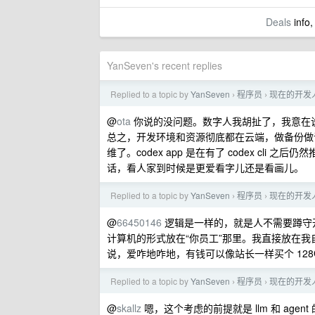
Deals
info,
YanSeven's recent replies
Replied to a topic by
YanSeven
程序员
现在的开发人
›
›
@
ota
你说的没问题。数字人我胡扯了，我意在说
总之，开发环境和资源彻底都在云端，做备份做调度都
维了。codex app 是在有了 codex cli
话，看人家到时候是更爱看字儿还是看画儿。
Replied to a topic by
YanSeven
程序员
现在的开发人
›
›
@
66450146
逻辑是一样的，就是人不需要蹲守
计算机的形式放在“你员工”那里。我直接放在
说，爱咋地咋地，有钱可以像站长一样买个 128G+
Replied to a topic by
YanSeven
程序员
现在的开发人
›
›
@
skallz
嗯，这个考虑的前提就是 llm 和 ag