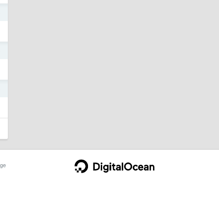
o
o
o
ge