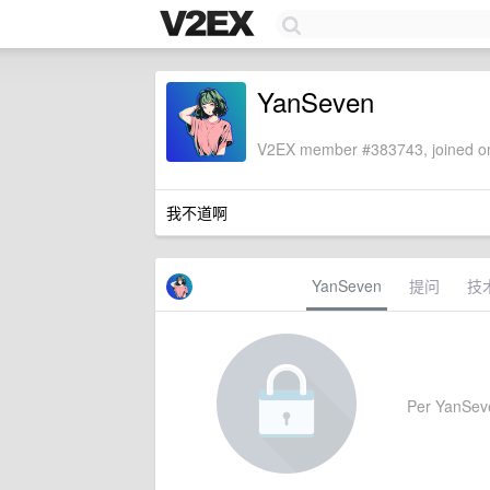
YanSeven
V2EX member #383743, joined on
我不道啊
YanSeven
提问
技
Per YanSeven