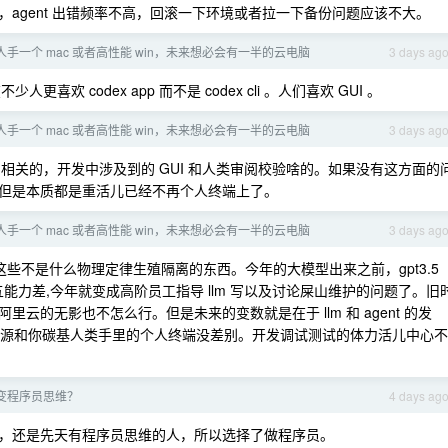
agent 出错频率不高，回滚一下环境或者拉一下备份问题应该不大。
手一个 mac 或者高性能 win，未来想必会有一半的云电脑
3 days ag
更喜欢 codex app 而不是 codex cli 。人们喜欢 GUI 。
手一个 mac 或者高性能 win，未来想必会有一半的云电脑
3 days ag
 相关的，开发中涉及到的 GUI 和人类审阅校验啥的。如果没有这方面的
活着，但是本质都是重活儿已经不再个人终端上了。
手一个 mac 或者高性能 win，未来想必会有一半的云电脑
3 days ag
些不是什么物理定律生殖隔离的东西。今年的大模型出来之前，gpt3.5
五能力差,今年就变成高阶员工指导 llm 写以及讨论屎山维护的问题了。旧
云的无影也不怎么行。但是未来的变数就是在于 llm 和 agent 的发
脑的资源和你碳基人类手里的个人终端没差别。开发调试测试的体力活儿中心不
变程序员思维？
4 days ag
，还是先天有程序员思维的人，所以选择了做程序员。