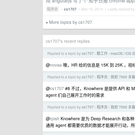
用 angularjs 写了个 知乎日报 chrome ap
程序员
•
cs1707
•
Mar 15, 2014
• Lastly replied b
More topics by cs1707
»
cs1707's recent replies
Replied to a topic by
cs1707
酷工作
macOS / 
›
›
@
novaa
噢，HR 给的信息是 15K 到 25K
Replied to a topic by
cs1707
程序员
我把 7000
›
›
@
cs1707
#8 不过，Knowhere 是提供 API 和
agent 们自己展开工作时的需求
Replied to a topic by
cs1707
程序员
我把 7000
›
›
@
rpish
Knowhere 是为 Deep Research
通用 agent 都需要优质的数据才能展开行动