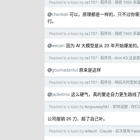
Replied to a topic by
cs1707
程序员
我把 7000
›
›
@
chenkali
可以，原理都是一样的，只不过你需要准
行。
Replied to a topic by
cs1707
程序员
我把 7000
›
›
@
wecan
因为 AI 大模型是从 23 年开始爆发的
Replied to a topic by
cs1707
程序员
Kimi K3 
›
›
@
goumadantui
原来是这样
Replied to a topic by
cs1707
程序员
明后天阿里就全
›
›
@
jacketma
这么硬气，真的要走自力更生路线
Replied to a topic by
fengxuway561
职场话题
你们公
›
›
公司报销 20 刀，超了自己补。
Replied to a topic by
leitwolf
Claude
初次使用 Fab
›
›