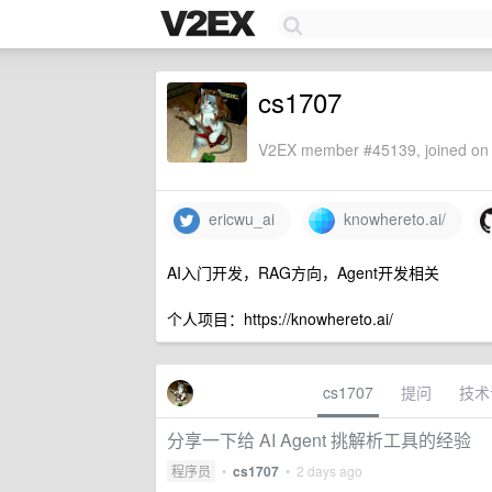
cs1707
V2EX member #45139, joined on 
ericwu_ai
knowhereto.ai/
AI入门开发，RAG方向，Agent开发相关
个人项目：https://knowhereto.ai/
cs1707
提问
技术
分享一下给 AI Agent 挑解析工具的经验
程序员
•
cs1707
•
2 days ago