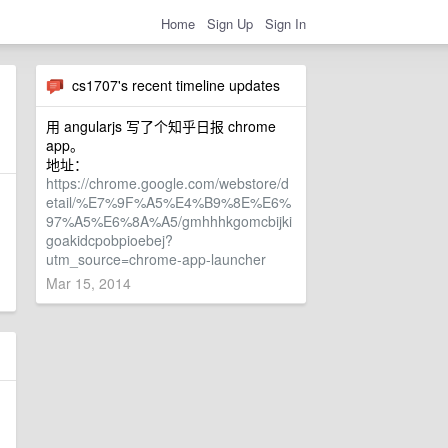
Home
Sign Up
Sign In
cs1707's recent timeline updates
用 angularjs 写了个知乎日报 chrome
app。
地址：
https://chrome.google.com/webstore/d
etail/%E7%9F%A5%E4%B9%8E%E6%
97%A5%E6%8A%A5/gmhhhkgomcbijki
goakidcpobpioebej?
utm_source=chrome-app-launcher
Mar 15, 2014