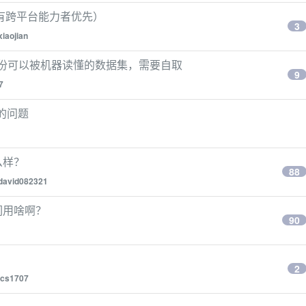
和具有跨平台能力者优先）
3
xiaojian
成了一份可以被机器读懂的数据集，需要自取
9
7
接的问题
么样？
88
david082321
他们用啥啊？
90
2
cs1707