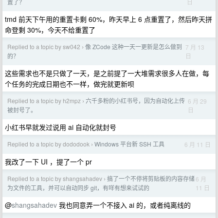
日
置了？
tmd 前天下午用的重置卡剩 60%，昨天早上 6 点重置了，然后昨天拼
命登剩 30%，今天不给重置了
Replied to a topic by sw042
像 ZCode 这种一天一更新是怎么做到
7 月 13
›
日
的？
这些需求也不是只做了一天，是之前提了一大堆需求很多人在做，每
个任务的完成日期也不一样，做完就更新呗
Replied to a topic by h2mpz
六千多粉的小红书号，因为自动化上传
6 月 29
›
日
被封号了。
小红书早就发过说用 ai 自动化就封号
Replied to a topic by dododook
Windows 平台新 SSH 工具
6 月 11 日
›
我改了一下 UI ，提了一个 pr
Replied to a topic by shangsahadev
搞了一个不停将剪贴板的内容存储
6 月
›
11 日
为文件的工具，并可以自动同步 git，有咩有想来试试的
@
shangsahadev
我也同意弄一个不接入 ai 的，或者纯离线的