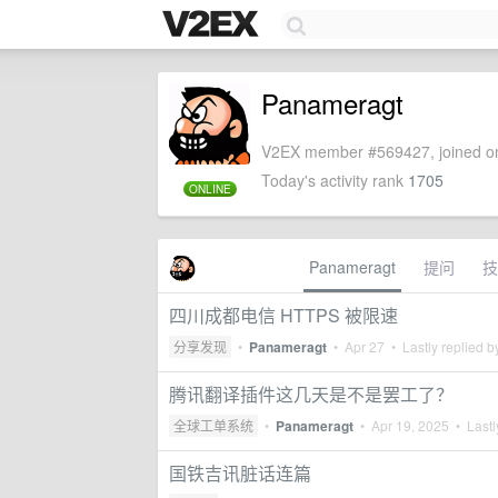
Panameragt
V2EX member #569427, joined on
Today's activity rank
1705
ONLINE
Panameragt
提问
技
四川成都电信 HTTPS 被限速
分享发现
•
Panameragt
•
Apr 27
• Lastly replied 
腾讯翻译插件这几天是不是罢工了？
全球工单系统
•
Panameragt
•
Apr 19, 2025
• Lastl
国铁吉讯脏话连篇