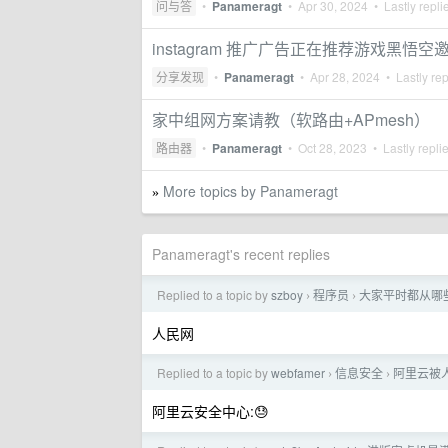
问与答
•
Panameragt
•
Apr 30, 2024
• Lastly repli
instagram 推广广告正在推荐游戏黑悟
分享发现
•
Panameragt
•
Apr 28, 2024
• Lastly re
家中组网方案请教（软路由+APmesh）
路由器
•
Panameragt
•
Oct 28, 2023
• Lastly repli
More topics by Panameragt
»
Panameragt's recent replies
Replied to a topic by
szboy
程序员
大家平时都从哪些
›
›
人民网
Replied to a topic by
webfamer
信息安全
阿里云被
›
›
阿里云安全中心:😓