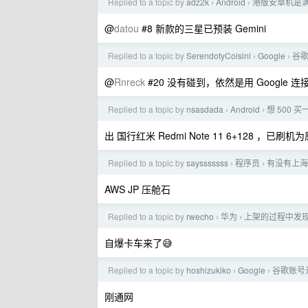
Replied to a topic by
adz2k
Android
港版安卓机是
›
›
@
datou
#8 新款的三星已预装 Gemini
Replied to a topic by
SerendotyCoisini
Google
谷
›
›
@
Rnreck
#20 没有碰到，依然是用 Google 
Replied to a topic by
nsasdada
Android
想 500
›
›
出 国行红米 Redmi Note 11 6+128 ，已刷
Replied to a topic by
saysssssss
程序员
有没有上海
›
›
AWS JP 压舱石
Replied to a topic by
rwecho
华为
上架的过程中发
›
›
自爆卡车来了😅
Replied to a topic by
hoshizukiko
Google
谷歌账号
›
›
刚通网