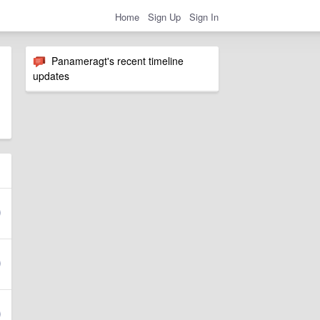
Home
Sign Up
Sign In
Panameragt's recent timeline
updates