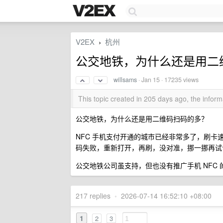
V2EX
杭州
›
公交地铁，为什么还是用二
willsams
·
Jan 15
· 17235 views
This topic created in 205 days ago, the info
公交地铁，为什么还是用二维码扫码的多？
NFC 手机支付开通的城市已经非常多了，刷
码失败，重新打开，再刷，没对准，挪一挪再试
公交地铁公司虽支持，但也没有推广手机 NFC
217 replies
•
2026-07-14 16:52:10 +08:00
1
2
3