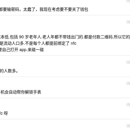
1
都要输密码，太蠢了，我现在考虑要不要关了钱包
1
成本低.包括 90 岁老年人.老人年都不带钱出门的.都是付款二维码.所以它的
是流动人口多.不是每个人都提前绑定了 nfc
要自己打开 app.来碰一碰
1
卡的人数多。
1
手机会自动帮你解锁手表
1
c 呀
2