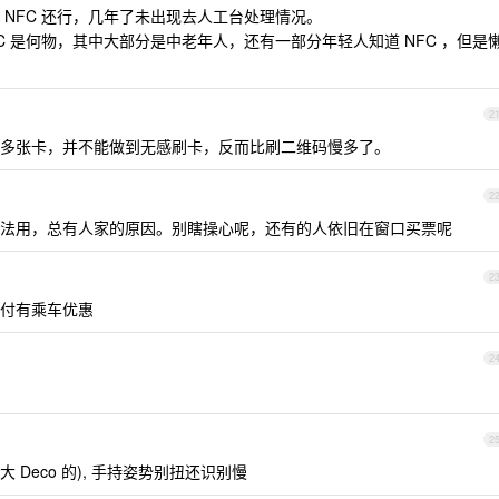
 NFC 还行，几年了未出现去人工台处理情况。
C 是何物，其中大部分是中老年人，还有一部分年轻人知道 NFC ，但是
2
多张卡，并不能做到无感刷卡，反而比刷二维码慢多了。
2
法用，总有人家的原因。别瞎操心呢，还有的人依旧在窗口买票呢
2
付有乘车优惠
2
2
 Deco 的), 手持姿势别扭还识别慢