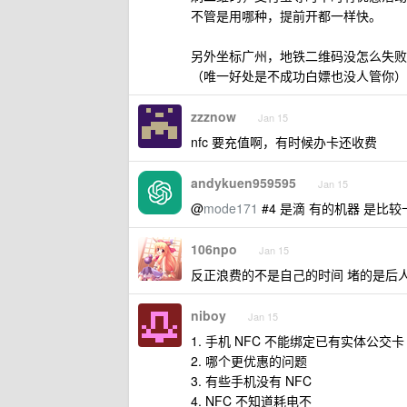
不管是用哪种，提前开都一样快。
另外坐标广州，地铁二维码没怎么失败
（唯一好处是不成功白嫖也没人管你）
zzznow
Jan 15
nfc 要充值啊，有时候办卡还收费
andykuen959595
Jan 15
@
mode171
#4 是滴 有的机器 是比较
106npo
Jan 15
反正浪费的不是自己的时间 堵的是后人,
niboy
Jan 15
1. 手机 NFC 不能绑定已有实体公交卡
2. 哪个更优惠的问题
3. 有些手机没有 NFC
4. NFC 不知道耗电不