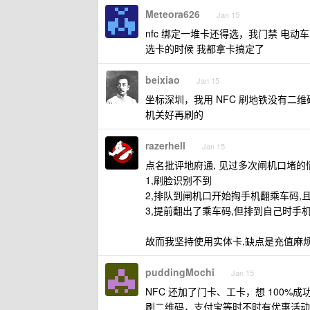
Meteora626
Jan 15
nfc 绑定一堆卡还得选，我门禁 电
选卡的时候 我都拿卡搞定了
beixiao
Jan 15
坐标深圳，我用 NFC 刷地铁没有二
机关好再刷的
razerhell
Jan 15
点名批评地府通, 见过多次闸机口堵的
1,刷脸识别不到
2,排队到闸机口开始掏手机翻乘车码,
3,提前翻出了乘车码,但排到自己时手
故而我坚持使用实体卡,缺点是充值麻烦,并
puddingMochi
Jan 15
NFC 还加了门卡、工卡，想 100%
刷二维码，支付宝等时不时有优惠活动