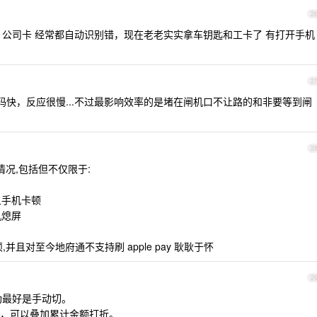
2
动车 公司卡 经常都自动识别错，现在老老实实拿车钥匙和工卡了 有打开手机
2
维码快，反应很慢...不过最影响效率的是堵在闸机口不让路的和非要等到闸
2
情况,包括但不仅限于:
且手机卡顿
机熄屏
且对至今地府通不支持刷 apple pay 耿耿于怀
2
成功最好是手动切。
，可以叠加累计金额打折。