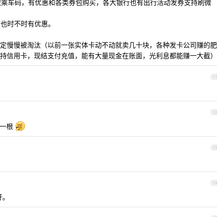
在做乘车码，有优惠和各类券包购买，各大银行也有出行活动发券支持刷微
y ）也时不时有优惠。
定慢慢被淘汰（以前一张实体卡动不动就卖几十块，各种发卡公司赚的肥
持信用卡，现结支付充值，能有大量现金在账面，光利息都能赚一大截）
1
1
的一根
1
1
开。