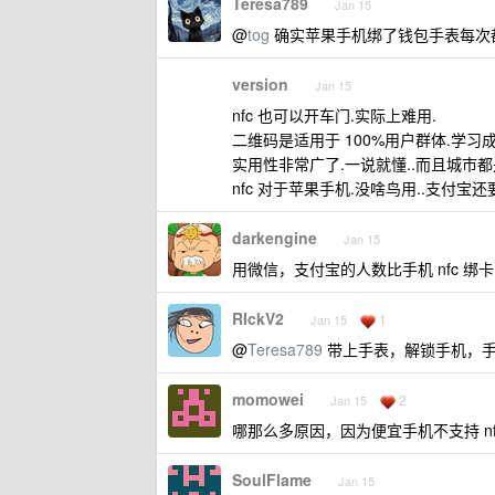
Teresa789
Jan 15
@
tog
确实苹果手机绑了钱包手表每次
version
Jan 15
nfc 也可以开车门.实际上难用.
二维码是适用于 100%用户群体.学习
实用性非常广了.一说就懂..而且城市都
nfc 对于苹果手机.没啥鸟用..支付宝还
darkengine
Jan 15
用微信，支付宝的人数比手机 nfc 绑
RIckV2
1
Jan 15
@
Teresa789
带上手表，解锁手机，
momowei
2
Jan 15
哪那么多原因，因为便宜手机不支持 nf
SoulFlame
Jan 15