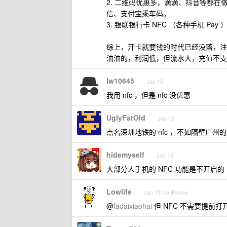
2. 二维码优惠多，滴滴、抖音等都
信、支付宝乘车码。
3. 银联银行卡 NFC （各种手机 Pa
综上，开卡就要钱的时代已经没落，注
油油的，利润低，但流水大，充值不支
lw10645
Jan 15
我用 nfc ，但是 nfc 没优惠
UglyFatOld
Jan 15
点名深圳地铁的 nfc ，不如隔壁广州
hidemyself
Jan 15
大部分人手机的 NFC 功能是不开启的
Lowlife
Jan 15 via iPhone
@
fadaixiaohai
但 NFC 不需要提前打