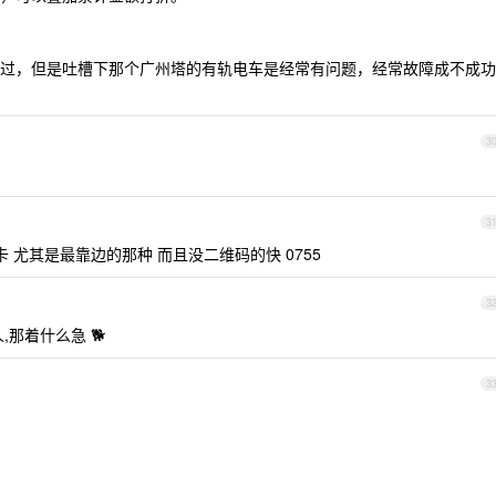
过，但是吐槽下那个广州塔的有轨电车是经常有问题，经常故障成不成功
3
3
卡 尤其是最靠边的那种 而且没二维码的快 0755
3
那着什么急 🐕
3