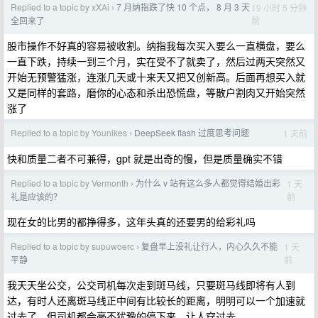
Replied to a topic by xXAi
7 月纳指跌了快 10 个点， 8 月 3 天
19 小时 5 分钟
›
前
全回来了
股市操作不好真的容易被收割。纳指我每次买入要么一直横盘，要么
一直下跌，持续一到三个月，实在受不了就卖了，然后过两天突然又
开始无预警猛涨，连涨几天或十来天又把又创新高。后面再想买入就
又是同样的套路，磨你的心态和杀出恐慌盘，等散户割肉又开始突然
涨了
Replied to a topic by Younikes
DeepSeek flash 过度思考问题
1 天前
›
快和质量二者不可兼得，gpt 就是出奇的慢，但是质量确实不错
Replied to a topic by Vermonth
为什么 v 站有这么多人都觉得结婚出彩
1 天
›
前
礼是应该的？
现在女的比男的都挣得多，这年头真的还要男的给彩礼吗
Replied to a topic by supuwoerc
复盘早上没礼让行人，内心久久不能
1 天
›
前
平静
我天天坐公交，公交司机每次走到斑马线，只要斑马线即将有人到
达，有时人还离斑马线正中间有比较长的距离，明明可以一个加速就
过去了，但司机都会毫不犹豫的停下来，让人穿过去