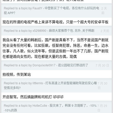
Replied to a topic by FaustY
中登新买了个电视，各位有什么好玩的电
2 天
›
前
视 APP？
现在的所谓的电视严格上来讲不算电视，只是一个超大号的安卓平板
Replied to a topic by x5298990
麻烦大家推荐个包. 另外, 关于韩剧
2 天前
›
我自从看了大量的韩剧后，国产剧是真看不下，当然不是说国产剧就
完全没有任何可看，比如狂飙，低智商犯罪，除恶，命悬一生，边水
往事，凡人歌，似火流年等，但是这些剧一年出不了几部，国产剧现
在都是趋向女性的，现在都是大量的古偶，现偶
Replied to a topic by Donquixote0917
逛公园碰见打野战的了
7 月 30 日
›
拍视频，传到某站
Replied to a topic by littlemis
打车高速上开启智能辅助驾驶后安心睡
7 月 30
›
日
觉情况多吗?
开启智驾，然后搞副牌和司机打 🤣🤣🤣
Replied to a topic by HotieCutie
股灾来了，韩第 9 次熔断了，-10%
7 月 29
›
日
-10%的跌