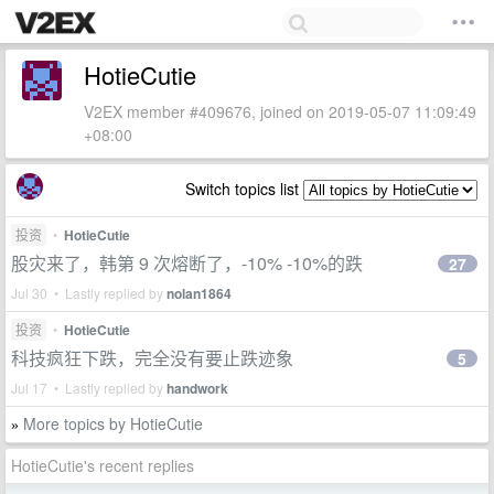
HotieCutie
V2EX member #409676, joined on 2019-05-07 11:09:49
+08:00
Switch topics list
投资
•
HotieCutie
股灾来了，韩第 9 次熔断了，-10% -10%的跌
27
Jul 30 • Lastly replied by
nolan1864
投资
•
HotieCutie
科技疯狂下跌，完全没有要止跌迹象
5
Jul 17 • Lastly replied by
handwork
More topics by HotieCutie
»
HotieCutie's recent replies