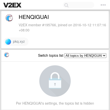
HENQIGUAI
V2EX member #195766, joined on 2016-10-12 11:07:16
+08:00
pkq.xyz
Switch topics list
Per HENQIGUAI's settings, the topics list is hidden