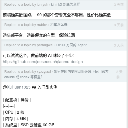
Replied to a topic by iuhiyuh
kimi k3 到底怎么样
3 天前
›
前端确实挺强的，199 的那个套餐完全不够用，性价比确实低
Replied to a topic by rrubick
租车怎么选
3 天前
›
选头部平台，选最便宜的车型，保险拉满
Replied to a topic by perbugwei
UI/UX 方面的 Agent
3 天前
›
可以试试这个，做前端的 AI 味轻了不少：
https://github.com/joeseesun/qiaomu-design
Replied to a topic by xyzzyssd
如何在国内受限网络环境下使用官方
3 天
›
前
claude 或 codex 等模型？
@
XuHuan1025
## 入门型实例
| 配置项 | 详情 |
|---|---|
| CPU | 2 核 |
| 内存 | 4 GB |
| 系统盘 | SSD 云硬盘 60 GB |