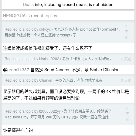
Deals
info, including closed deals, is not hidden
HENQIGUAI's recent replies
2
Replied to a topic by dkhcyx
怎么这么多人把 prompt 读作/ prəˈmoʊt / ，
›
天
目前整个组就我一个人还在坚持/ prɑːmpt / 了
前
连阈值读成阀值我都能接受了，还有什么忍不了
Replied to a topic by Harbor0202
老婆工作强度太大，如何破局。
2 天前
›
@
gromit1337
当然是 SeedDandce, 不是，是 Stable Diffusion
Replied to a topic by Charvel
喜欢的东西，有能力就早点买
2 天前
›
显示器用的越久越划算，而且没必要拉到顶，一两千的 4k 性价比是
最高的了，不过如果有预算的话另当别论。
3
Replied to a topic by t20000622yy
为了让女朋友学 AI，给她买了
›
天
MacBook Pro，开了每月 200 刀的 GPT，她却说我一直在压迫她
前
你是懂得推广的