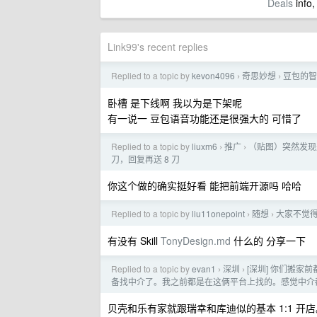
Deals
info,
Link99's recent replies
Replied to a topic by
kevon4096
奇思妙想
豆包的智
›
›
卧槽 是下线啊 我以为是下架呢
有一说一 豆包语音功能还是很强大的 可惜了
Replied to a topic by
liuxm6
推广
（贴图）突然发现
›
›
刀，回复再送 8 刀
你这个做的确实挺好看 能把前端开源吗 哈哈
Replied to a topic by
liu11onepoint
随想
大家不觉
›
›
有没有 Skill
TonyDesign.md
什么的 分享一下
Replied to a topic by
evan1
深圳
[深圳] 你们搬
›
›
备找中介了。我之前都是在这俩平台上找的。感觉中介
贝壳和乐有家就跟瑞幸和库迪似的基本 1:1 