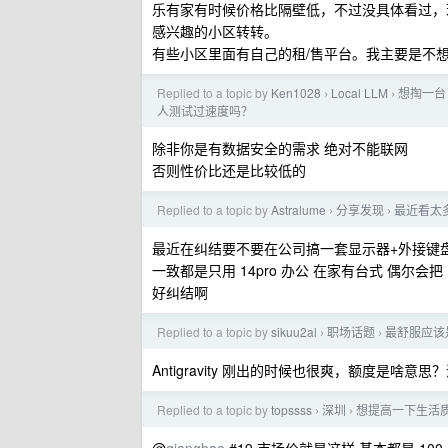
乐有家有时候价格比隔壁低，不过没具体看过，
感兴趣的小区转转。
有些小区里面有自己的租/售平台。我主要是不
Replied to a topic by
Ken1028
Local LLM
想掏一台 M
›
›
人测试过速度吗？
除非你是有数据安全的需求 绝对不能联网
否则性价比还是比较低的
Replied to a topic by
Astralume
分享发现
最近看太多
›
›
最近在纠结要不要在公司搞一套显示器+外接键
一致都是只用 14pro 办公 在家有台式 偶尔会把 m
好纠结啊
Replied to a topic by
sikuu2al
职场话题
最舒服应该是 
›
›
Antigravity 刚出的时候也很爽，额度是啥意
Replied to a topic by
topssss
深圳
想提高一下生活质量
›
›