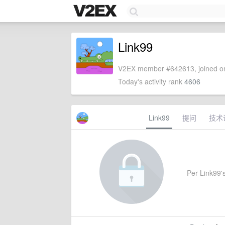
Link99
V2EX member #642613, joined on
Today's activity rank
4606
Link99
提问
技术
Per Link99's