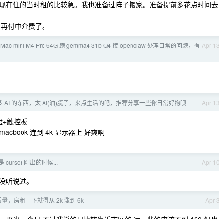
现在住的当时租的比较急。我也准备过阵子搬家。准备提前多花点时间去
想再付中介费了。
ac mini M4 Pro 64G 跑 gemma4 31b Q4 接 openclaw 处理日常的问题，有
Apr 1
 AI 的东西，太 AI(油)腻了，来点生活的吧，推荐分享一些你日常好物呗
Apr 1
盘+触控板
acbook 连到 4k 显示器上 好爽啊
cursor 刚出的时候...
Apr 1
思？没听说过。
，房租一下就得从 2k 涨到 6k
Apr 