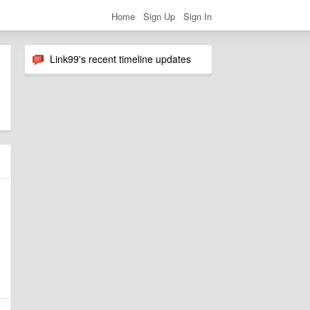
Home
Sign Up
Sign In
Link99's recent timeline updates