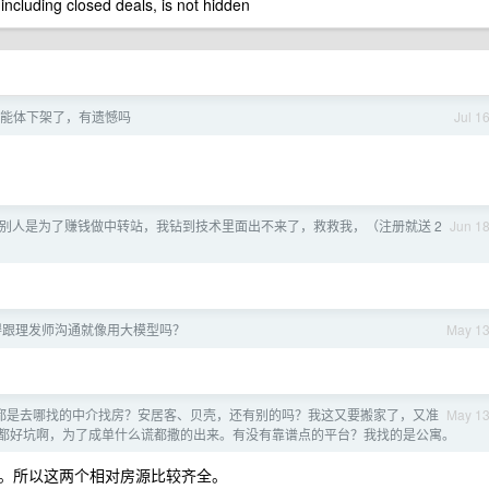
 including closed deals, is not hidden
能体下架了，有遗憾吗
Jul 1
别人是为了赚钱做中转站，我钻到技术里面出不来了，救救我，（注册就送 2
Jun 1
得跟理发师沟通就像用大模型吗？
May 1
家前都是去哪找的中介找房？安居客、贝壳，还有别的吗？我这又要搬家了，又准
May 1
都好坑啊，为了成单什么谎都撒的出来。有没有靠谱点的平台？我找的是公寓。
开店。所以这两个相对房源比较齐全。