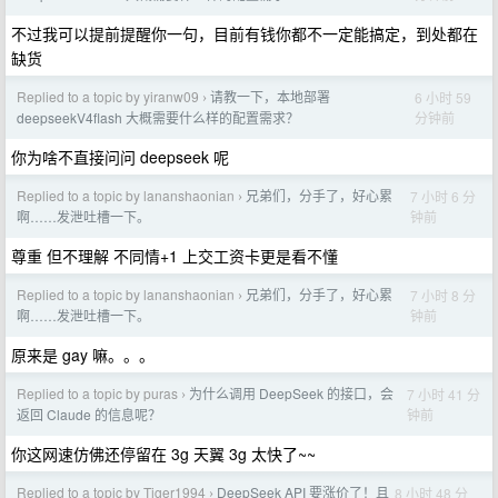
不过我可以提前提醒你一句，目前有钱你都不一定能搞定，到处都在
缺货
Replied to a topic by yiranw09
请教一下，本地部署
6 小时 59
›
分钟前
deepseekV4flash 大概需要什么样的配置需求？
你为啥不直接问问 deepseek 呢
Replied to a topic by lananshaonian
兄弟们，分手了，好心累
7 小时 6 分
›
钟前
啊……发泄吐槽一下。
尊重 但不理解 不同情+1 上交工资卡更是看不懂
Replied to a topic by lananshaonian
兄弟们，分手了，好心累
7 小时 8 分
›
钟前
啊……发泄吐槽一下。
原来是 gay 嘛。。。
Replied to a topic by puras
为什么调用 DeepSeek 的接口，会
7 小时 41 分
›
钟前
返回 Claude 的信息呢？
你这网速仿佛还停留在 3g 天翼 3g 太快了~~
Replied to a topic by Tiger1994
DeepSeek API 要涨价了！且
8 小时 48 分
›