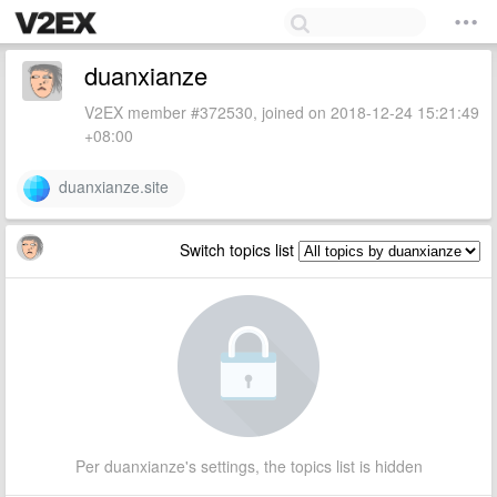
duanxianze
V2EX member #372530, joined on 2018-12-24 15:21:49
+08:00
duanxianze.site
Switch topics list
Per duanxianze's settings, the topics list is hidden