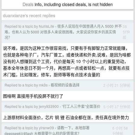
Deals
info, including closed deals, is not hidden
duanxianze's recent replies
Replied to a topic by NullIsLife
很多人说现在中国普通人月入 5000 并不
38
›
分钟
难，也有人认为 5000 对很多人来说很困难。大家说说你家乡的真实情
前
况？
说不难，是因为这种工作很容易找，只要有手有脚智力正常就能赚，
也就是各种电子厂，汽车厂普工，或者快递和外卖,说难，是因为啥都
没有的人想赚到这个工资，代价是每天 10 个小时以上的重复劳动，
基本全年休息日不到一个月，再想高一点或者轻松一点，就要有点技
术门槛，比如理发，修车，厨师等等有点技术含量的
Replied to a topic by mk3s
看视频的设备选择
2 小时 21 分钟前
›
图啥啊 直接用手机投屏不就行了
Replied to a topic by jerry933900
“打工人三件套”全面涨价
5 小时 37 分钟前
›
上游原材料全面涨价，芯片 铜 锂 石油全都在涨，责任真在境外势力
Replied to a topic by yiranw09
请教一下，本地部署
6 小时 58
›
分钟前
deepseekV4flash 大概需要什么样的配置需求？