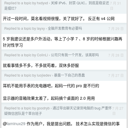
Replied to a topic by hxdyxd
关掉 IPv6、封禁 QUIC，到底是稳妥还
7 月 31
›
日
是摆烂？
开过一段时间，莫名看视频很慢，关了就好了。 反正有 v4 公网
Replied to a topic by layxy
全脑开发教育有必要吗
7 月 29 日
›
5 岁我建议还是多户外活动，等上了小学 7 、8 岁的时候根据兴趣再
针对性学习
Replied to a topic by ColinLi
公司只有我一个开发，该离职吗
7 月 28 日
›
就看事情多不多，不多就苟着，双休多舒服
Replied to a topic by luojiedev
暴露一下自己的愚蠢
7 月 27 日
›
耳机不能用手表的充电器吧，起码一代的 pro 是不行的
显示器的音箱效果太差了，起码搞个桌面的 2.0 用用
Replied to a topic by goodryb
通过导出聊天记录到电脑的 bug 严重怀
7 月 27
›
日
疑微信团队是个草台班子
@
laminux29
作为用户，我是提出问题。 技术怎么实现是微信的事