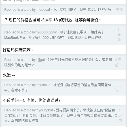
Replied to a topic by moducat
下月发布 18PM，现在你会买 17PM 吗
1 天前
›
17 现在的价格香得可以抹平 18 的升级。除非你等折叠~
1
Replied to a topic by t20000622yy
为了让女朋友学 AI，给她买了
›
天
MacBook Pro，开了每月 200 刀的 GPT，她却说我一直在压迫她
前
好尼玛买麻花啊~
Replied to a topic by sjjgpt
对于白月光你最不能忘记的是什么，或者最
3 天
›
前
吸引你的地方是什么
水嫩~~
Replied to a topic by miusmile
被老婆提醒初恋送的星星纸里面可能有
3 天
›
前
字，我睡不着了
不反手问一句老婆，你给谁送过？
Replied to a topic by hyqCrystal
新电视买回来了，但快被现在的“套娃会
4
›
天
员”逼疯了！影视会员、体育会员就算了，现在连看个电视直播都要单独开会
前
员，真的是吃相太难看