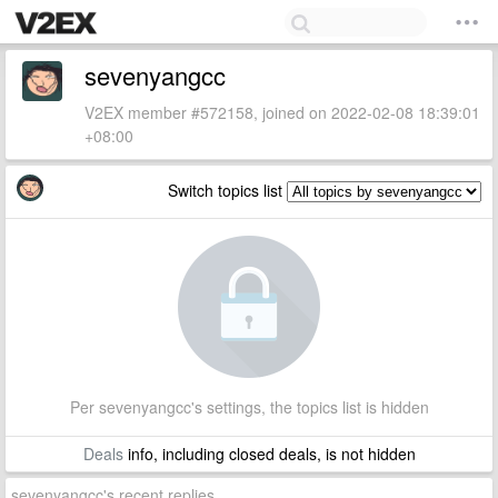
sevenyangcc
V2EX member #572158, joined on 2022-02-08 18:39:01
+08:00
Switch topics list
Per sevenyangcc's settings, the topics list is hidden
Deals
info, including closed deals, is not hidden
sevenyangcc's recent replies