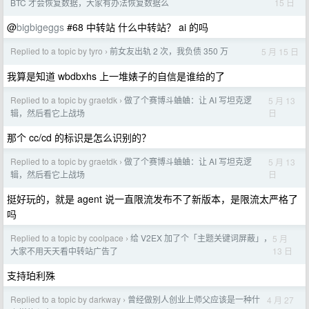
15 日
BTC 才会恢复数据，大家有办法恢复数据么
@
bigbigeggs
#68 中转站 什么中转站？ ai 的吗
Replied to a topic by tyro
前女友出轨 2 次，我负债 350 万
5 月 15 日
›
我算是知道 wbdbxhs 上一堆婊子的自信是谁给的了
Replied to a topic by graetdk
做了个赛博斗蛐蛐：让 AI 写坦克逻
5 月 13
›
日
辑，然后看它上战场
那个 cc/cd 的标识是怎么识别的？
Replied to a topic by graetdk
做了个赛博斗蛐蛐：让 AI 写坦克逻
5 月 13
›
日
辑，然后看它上战场
挺好玩的，就是 agent 说一直限流发布不了新版本，是限流太严格了
吗
Replied to a topic by coolpace
给 V2EX 加了个「主题关键词屏蔽」，
5 月
›
13 日
大家不用天天看中转站广告了
支持珀利殊
Replied to a topic by darkway
曾经做别人创业上师父应该是一种什
4 月 27
›