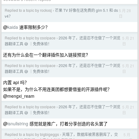
Replied to a topic by rockxsj
芒果 TV 好像在送免费的 glm 5.1 和 ds
5 月 28
›
日
v4？
@
kaida
速率限制多少？
Replied to a topic by coolpace
2026 年了，还是忍不住做了一个浏览
5 月 21
›
日
器翻译工具 😅 ｜免费体验！
还有为什么会在一个翻译插件加入链接预览?
Replied to a topic by coolpace
2026 年了，还是忍不住做了一个浏览
5 月 21
›
日
器翻译工具 😅 ｜免费体验！
内置 api 吗？
如果不是，为什么不用连美团都想要借鉴的开源插件呢？
@mengxi_ream
Replied to a topic by coolpace
2026 年了，还是忍不住做了一个浏览
5 月 21
›
日
器翻译工具 😅 ｜免费体验！
@
isnullstring
感觉就是推广，打着分享创造的名头罢了
Replied to a topic by bigbigeggs
天塌了，数据库被黑客删库了，交
5 月
›