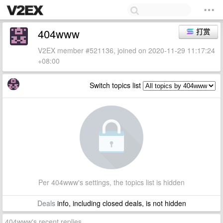
404www
打赏
V2EX member #521136, joined on 2020-11-29 11:17:24
+08:00
Switch topics list
Per 404www's settings, the topics list is hidden
Deals
info, including closed deals, is not hidden
404www's recent replies