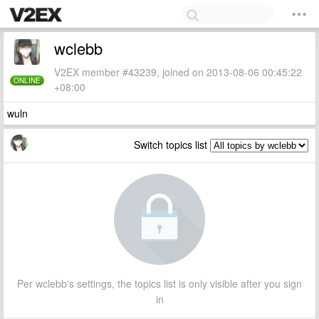
wclebb
V2EX member #43239, joined on 2013-08-06 00:45:22
ONLINE
+08:00
wuln
Switch topics list
Per wclebb's settings, the topics list is only visible after you sign
in