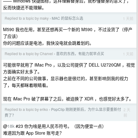
—— Windows 快捷图标，这样理解替身后，就秒懂替身的意义了，
反而快捷还不能理解。
Replied to a topic by maky
MAC 的鼠标怎么选
1 天前
›
M590 我也在用，甚至还想再买一个新的 M590 ，不过没货了（停产
了应该）
你的问题应该是电池，我快没电就会跳着划的。
Replied to a topic by Charvel
喜欢的东西，有能力就早点买
1 天前
›
可能很早就用了 iMac Pro ，以及公司提供了 DELL U2720QM ，视觉
方面确实好太多了。
之前在不同的公司做事，显示器也是很烂的，甚至影响到我的视力
了，每天都眯着眼睛看。
现在 iMac Pro 破了屏幕了之后，被迫换了 XDR ，也感觉好太多了。
Replied to a topic by eriko
PopClip 刚刚更新后，为什么显示要重新付
2 天
›
前
费了？
@
18k
#23 你为啥是用人民币符号。（因为便宜一点）
难道因为跟 App Store 账号走？