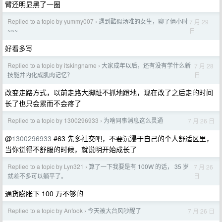
臂还明显黑了一圈
Replied to a topic by yummy007
遇到酷似汤唯的女生，聊了俩小时
7 月 29
›
日
~~~
好看多写
Replied to a topic by itskingname
大家成年以后，还有没有学什么新
7 月 28
›
日
技能并内化成肌肉记忆？
改变走路方式，以前走路大脚趾不抓地蹬地，现在改了之后走的时间
长了也只会累而不会疼了
Replied to a topic by 1300296933
为啥同事消息这么灵通
7 月 26 日
›
@
1300296933
#63 先多社交吧，不要沉浸于自己的个人舒适区里，
当你觉得不舒服的时候，就说明开始成长了
Replied to a topic by Lyn321
算了一下我要是有 100W 的话， 35 岁
7 月 26
›
日
就差不多可以躺平了。
通货膨胀下 100 万不够的
Replied to a topic by Anfook
今天被大台风吵醒了
7 月 26 日
›