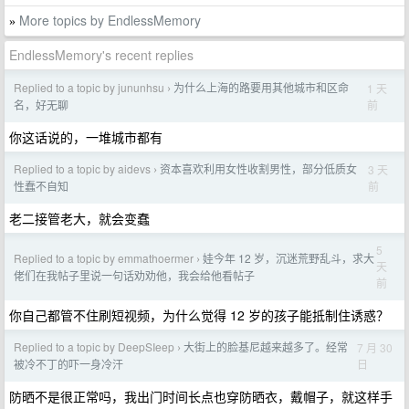
More topics by EndlessMemory
»
EndlessMemory's recent replies
Replied to a topic by jununhsu
为什么上海的路要用其他城市和区命
1 天
›
前
名，好无聊
你这话说的，一堆城市都有
Replied to a topic by aidevs
资本喜欢利用女性收割男性，部分低质女
3 天
›
前
性蠢不自知
老二接管老大，就会变蠢
5
Replied to a topic by emmathoermer
娃今年 12 岁，沉迷荒野乱斗，求大
›
天
佬们在我帖子里说一句话劝劝他，我会给他看帖子
前
你自己都管不住刷短视频，为什么觉得 12 岁的孩子能抵制住诱惑？
Replied to a topic by DeepSIeep
大街上的脸基尼越来越多了。经常
7 月 30
›
日
被冷不丁的吓一身冷汗
防晒不是很正常吗，我出门时间长点也穿防晒衣，戴帽子，就这样手