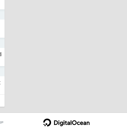
5
4
而
4
改
ge