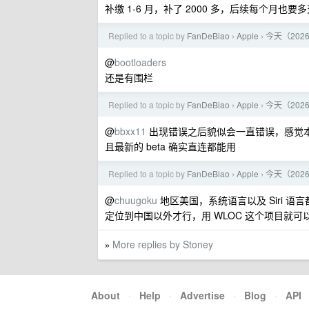
补缴 1-6 月，补了 2000 多，后续每个月也
Replied to a topic by
FanDeBiao
Apple
今天（202
›
›
@
bootloaders
还是有围栏
Replied to a topic by
FanDeBiao
Apple
今天（202
›
›
@
bbxx11
出现错误之后貌似会一直错误，感觉
且最新的 beta 确实直连都能用
Replied to a topic by
FanDeBiao
Apple
今天（202
›
›
@
chuugoku
地区美国，系统语言以及 Siri 
定位到中国以外才行，用 WLOC 这个项目就可
More replies by Stoney
»
About
·
Help
·
Advertise
·
Blog
·
API