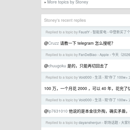
More topics by Stoney
»
Stoney's recent replies
Replied to a topic by
FaustY
智能家电
中登新买了个
›
›
@
Cruzz
请教一下 telegram 怎么搜呢？
Replied to a topic by
FanDeBiao
Apple
今天（202
›
›
@
chuugoku
是的，只能再切回去了
Replied to a topic by
Void000
生活
观“存了 100w
›
›
100 万，一个月花 2000 ，可以 40 年，花
Replied to a topic by
Void000
生活
观“存了 100w
›
›
@
lp7631010
他说的是本金往外掏，确实矛盾，
Replied to a topic by
dayanshenjun
职场话题
大家
›
›