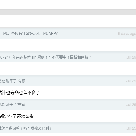
电视，各位有什么好玩的电视 APP？
6 days ag
60724）苹果调整新 siri 规则了？不需要电子围栏和网络了
Jul 2
+ 太想躺平了”有感
Jul 2
完了估计也寿命也差不多了
+ 太想躺平了”有感
Jul 2
都定存了还怎么掏
社保基数调整了吗？我被恶心到了
Jul 2