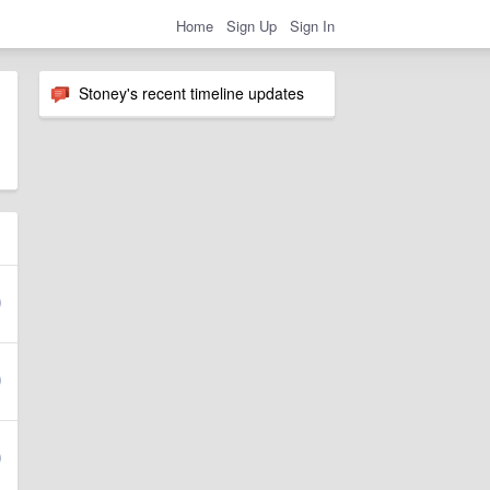
Home
Sign Up
Sign In
Stoney's recent timeline updates