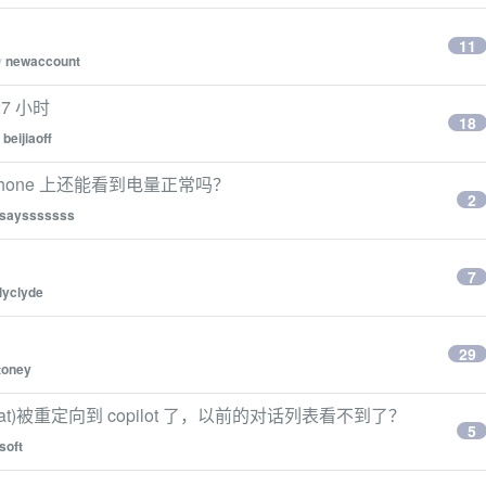
11
y
newaccount
27 小时
18
y
beijiaoff
iPhone 上还能看到电量正常吗？
2
saysssssss
7
ulyclyde
29
toney
.com/chat)被重定向到 copilot 了，以前的对话列表看不到了？
5
soft