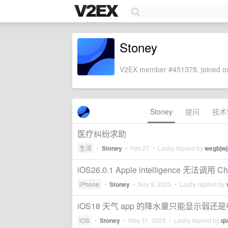
Stoney
V2EX member #451378, joined on
Stoney
提问
技术
医疗纠纷求助
生活
•
Stoney
•
Feb 27
• Lastly replied by
wegbjw
iOS26.0.1 Apple intelligence 无法调用 C
iPhone
•
Stoney
•
Nov 9, 2025
• Lastly replied by
iOS18 天气 app 的降水量只能显示弱还
iOS
•
Stoney
•
May 31, 2025
• Lastly replied by
qi