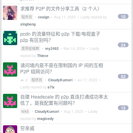
求推荐 P2P 的文件分享工具（2 个人）
10
程序员
•
cesign
•
Aug 11, 2023
• Lastly replied by
xingheng
pcdn 的流量特征和 p2p 下载/电视盒子
p2p 有区别吗？
24
宽带症候群
•
my2492
•
Mar 14, 2024
• Lastly
replied by
Thiece
请问墙内是不是在限制国内 IP 间的互相
P2P 组网访问？
52
2
程序员
•
CloudyKumori
•
Jul 17, 2023
•
Lastly replied by
s7lx
自建 Headscale 的 p2p 直连打通成功率太
低了，是我配置有问题吗？
15
NAS
•
CloudyKumori
•
Aug 1, 2023
• Lastly
replied by
magicedy
穷亲戚