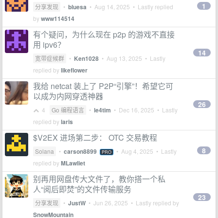
1
分享发现
•
bluesa
•
Aug 14, 2025
• Lastly replied
by
www114514
有个疑问，为什么现在 p2p 的游戏不直接
用 ipv6？
14
宽带症候群
•
Ken1028
•
Aug 13, 2025
• Lastly
replied by
likeflower
我给 netcat 装上了 P2P“引擎”！希望它可
以成为内网穿透神器
26
4
Go 编程语言
•
le4tim
•
Dec 16, 2025
• Lastly
replied by
laris
$V2EX 进场第二步： OTC 交易教程
8
Solana
•
carson8899
•
Aug 4, 2025
• Lastly
PRO
replied by
MLawliet
别再用网盘传大文件了，教你搭一个私
人“阅后即焚”的文件传输服务
23
分享发现
•
JustW
•
Jun 26, 2025
• Lastly replied by
SnowMountain