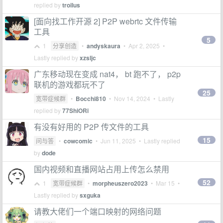
replied by
troilus
[面向找工作开源 2] P2P webrtc 文件传输
工具
5
1
分享创造
•
andyskaura
•
Apr 2, 2025
•
Lastly replied by
xzsljc
广东移动现在变成 nat4， bt 跑不了， p2p
联机的游戏都玩不了
25
宽带症候群
•
Bocchi810
•
Nov 14, 2024
• Lastly
replied by
77ShiORi
有没有好用的 P2P 传文件的工具
15
问与答
•
cowcomic
•
Jun 11, 2025
• Lastly replied
by
dode
国内视频和直播网站占用上传怎么禁用
52
1
宽带症候群
•
morpheuszero2023
•
Mar 15
•
Lastly replied by
sxguka
请教大佬们一个端口映射的网络问题