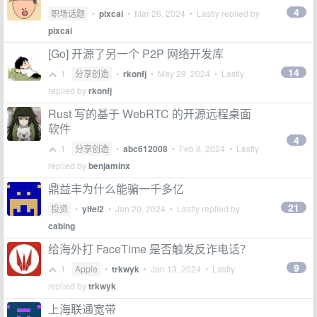
4
职场话题
•
pixcai
•
Mar 26, 2024
• Lastly replied by
pixcai
[Go] 开源了另一个 P2P 网络开发库
14
1
分享创造
•
rkonfj
•
May 29, 2024
• Lastly
replied by
rkonfj
Rust 写的基于 WebRTC 的开源远程桌面
软件
4
1
分享创造
•
abc612008
•
Feb 8, 2024
• Lastly
replied by
benjaminx
鼎益丰为什么能骗一千多亿
21
投资
•
yifei2
•
Jan 20, 2024
• Lastly replied by
cabing
给海外打 FaceTime 是否触发反诈电话？
9
1
Apple
•
trkwyk
•
Jan 13, 2024
• Lastly
replied by
trkwyk
上海联通宽带