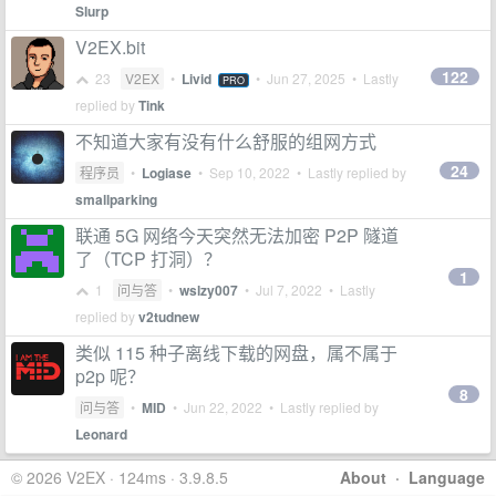
Slurp
V2EX.bit
122
23
V2EX
•
Livid
•
Jun 27, 2025
• Lastly
PRO
replied by
Tink
不知道大家有没有什么舒服的组网方式
24
程序员
•
Logiase
•
Sep 10, 2022
• Lastly replied by
smallparking
联通 5G 网络今天突然无法加密 P2P 隧道
了（TCP 打洞）？
1
1
问与答
•
wslzy007
•
Jul 7, 2022
• Lastly
replied by
v2tudnew
类似 115 种子离线下载的网盘，属不属于
p2p 呢？
8
问与答
•
MID
•
Jun 22, 2022
• Lastly replied by
Leonard
© 2026 V2EX · 124ms · 3.9.8.5
About
·
Language