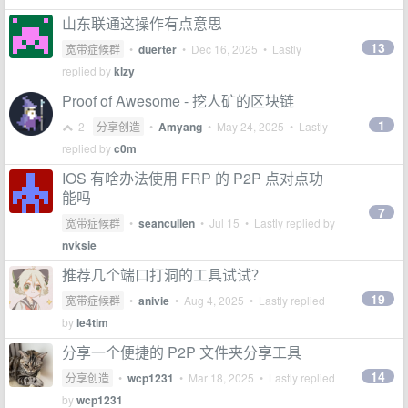
山东联通这操作有点意思
13
宽带症候群
•
duerter
•
Dec 16, 2025
• Lastly
replied by
klzy
Proof of Awesome - 挖人矿的区块链
1
2
分享创造
•
Amyang
•
May 24, 2025
• Lastly
replied by
c0m
IOS 有啥办法使用 FRP 的 P2P 点对点功
能吗
7
宽带症候群
•
seancullen
•
Jul 15
• Lastly replied by
nvksie
推荐几个端口打洞的工具试试？
19
宽带症候群
•
anivie
•
Aug 4, 2025
• Lastly replied
by
le4tim
分享一个便捷的 P2P 文件夹分享工具
14
分享创造
•
wcp1231
•
Mar 18, 2025
• Lastly replied
by
wcp1231