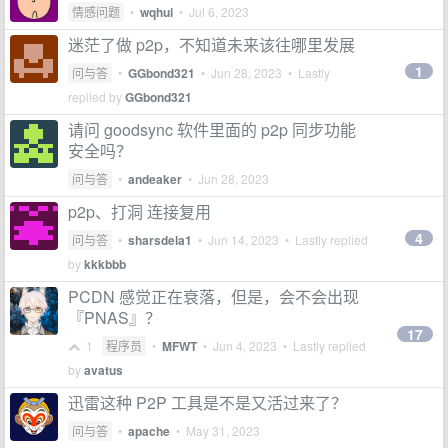
情感问题
•
wqhui
•
Jul 6, 2023
迷茫了做 p2p，不知道未来该往哪里发展
1
问与答
•
GGbond321
•
Jun 28, 2023
• Lastly
replied by
GGbond321
请问 goodsync 软件里面的 p2p 同步功能
安全吗？
问与答
•
andeaker
•
Jun 28, 2023
p2p、打洞 连接复用
4
问与答
•
sharsdela1
•
Jun 14, 2023
• Lastly replied
by
kkkbbb
PCDN 感觉正在衰落，但是，会不会出现
『PNAS』？
17
1
程序员
•
MFWT
•
Jun 4, 2023
• Lastly replied
by
avatus
迅雷这种 P2P 工具是不是又活过来了？
问与答
•
apache
•
May 31, 2023