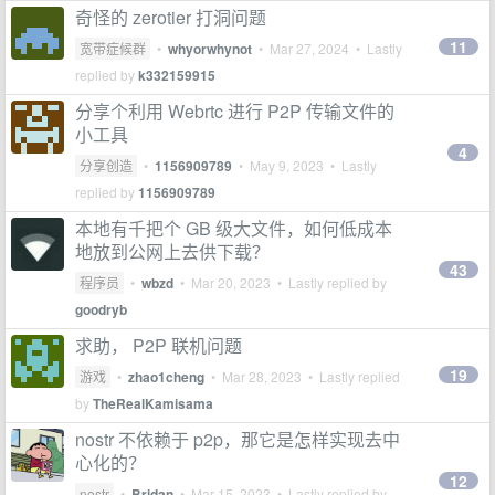
奇怪的 zerotier 打洞问题
11
宽带症候群
•
whyorwhynot
•
Mar 27, 2024
• Lastly
replied by
k332159915
分享个利用 Webrtc 进行 P2P 传输文件的
小工具
4
分享创造
•
1156909789
•
May 9, 2023
• Lastly
replied by
1156909789
本地有千把个 GB 级大文件，如何低成本
地放到公网上去供下载？
43
程序员
•
wbzd
•
Mar 20, 2023
• Lastly replied by
goodryb
求助， P2P 联机问题
19
游戏
•
zhao1cheng
•
Mar 28, 2023
• Lastly replied
by
TheRealKamisama
nostr 不依赖于 p2p，那它是怎样实现去中
心化的？
12
nostr
•
Bridan
•
Mar 15, 2023
• Lastly replied by