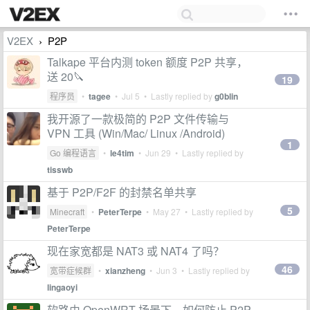
V2EX
P2P
›
Talkape 平台内测 token 额度 P2P 共享，
送 20🔪
19
程序员
•
tagee
•
Jul 5
• Lastly replied by
g0blin
我开源了一款极简的 P2P 文件传输与
VPN 工具 (Win/Mac/ Linux /Android)
1
Go 编程语言
•
le4tim
•
Jun 29
• Lastly replied by
tisswb
基于 P2P/F2F 的封禁名单共享
5
Minecraft
•
PeterTerpe
•
May 27
• Lastly replied by
PeterTerpe
现在家宽都是 NAT3 或 NAT4 了吗？
46
宽带症候群
•
xianzheng
•
Jun 3
• Lastly replied by
lingaoyi
软路由 OpenWRT 场景下，如何防止 P2P