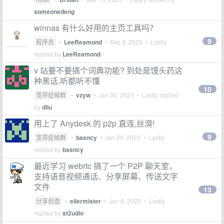
someonedeng
winnas 有什么好用的主页工具吗？
9
程序员
•
LeeReamond
•
Feb 3, 2023
• Lastly
replied by
LeeReamond
v 站要不要搞个词典功能? 到处是馒头药这
种黑话,听都听不懂
10
宽带症候群
•
vzyw
•
Jan 30, 2023
• Lastly replied
by
dilu
用上了 Anydesk 的 p2p 直连,丝滑!
9
宽带症候群
•
basncy
•
Jan 29, 2023
• Lastly
replied by
basncy
最近学习 webrtc 搞了一个 P2P 聊天室，
支持语音视频通话、分享屏幕、传送文字
文件
13
分享创造
•
ellermister
•
Jan 8, 2023
• Lastly
replied by
st2udio