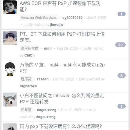
AWS ECR 是否有 P2P 加速镜像下载功
能？
1
Amazon Web Services
•
sy20030260
•
Jan 2, 2023
• Lastly replied by
jinweijie
PT、BT 下载如何利用 P2P 打洞获得上传
速度。
39
宽带症候群
•
mmr
•
Aug 29, 2023
• Lastly replied
by
ChiCh
万能的 V 友， nat4 - nat4 有可能成功 p2p
吗？
8
程序员
•
razeen
•
Dec 13, 2022
• Lastly replied by
ragnaroks
小白不懂就问之 tailscale 怎么判断流量走
P2P 还是转发
3
问与答
•
dagouxiong
•
Dec 12, 2022
• Lastly
replied by
dagouxiong
国内 p2p 下载没速度有什么办法代理吗？