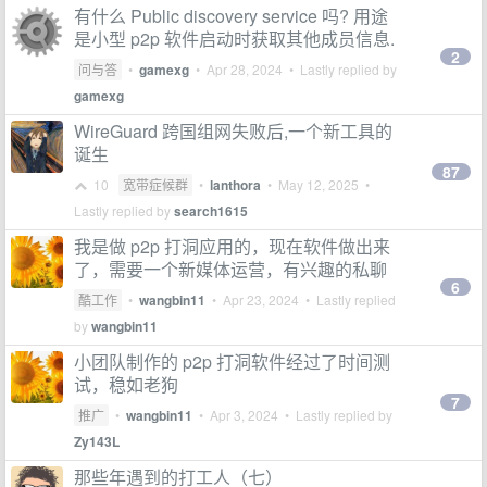
有什么 Public discovery service 吗? 用途
是小型 p2p 软件启动时获取其他成员信息.
2
问与答
•
gamexg
•
Apr 28, 2024
• Lastly replied by
gamexg
WireGuard 跨国组网失败后,一个新工具的
诞生
87
10
宽带症候群
•
lanthora
•
May 12, 2025
•
Lastly replied by
search1615
我是做 p2p 打洞应用的，现在软件做出来
了，需要一个新媒体运营，有兴趣的私聊
6
酷工作
•
wangbin11
•
Apr 23, 2024
• Lastly replied
by
wangbin11
小团队制作的 p2p 打洞软件经过了时间测
试，稳如老狗
7
推广
•
wangbin11
•
Apr 3, 2024
• Lastly replied by
Zy143L
那些年遇到的打工人（七）