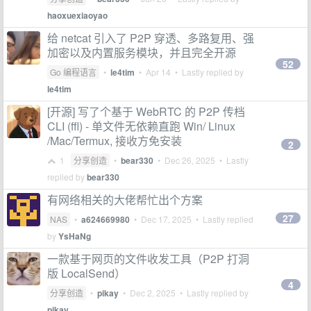
haoxuexiaoyao
给 netcat 引入了 P2P 穿透、多路复用、强
加密以及内置服务模块，并且完全开源
52
Go 编程语言
•
le4tim
•
Apr 14
• Lastly replied by
le4tim
[开源] 写了个基于 WebRTC 的 P2P 传档
CLI (ffl) - 单文件无依赖直跑 Win/ Linux
/Mac/Termux, 接收方免安装
2
1
分享创造
•
bear330
•
Dec 26, 2025
• Lastly
replied by
bear330
有网络相关的大佬帮忙出个方案
27
NAS
•
a624669980
•
Dec 17, 2025
• Lastly replied
by
YsHaNg
一款基于网页的文件收发工具（P2P 打洞
版 LocalSend）
4
分享创造
•
pikay
•
Dec 2, 2025
• Lastly replied by
pikay