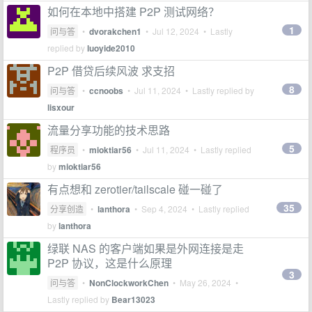
如何在本地中搭建 P2P 测试网络？
1
问与答
•
dvorakchen1
•
Jul 12, 2024
• Lastly
replied by
luoyide2010
P2P 借贷后续风波 求支招
8
问与答
•
ccnoobs
•
Jul 11, 2024
• Lastly replied by
lisxour
流量分享功能的技术思路
5
程序员
•
mioktiar56
•
Jul 11, 2024
• Lastly replied
by
mioktiar56
有点想和 zerotier/tailscale 碰一碰了
35
分享创造
•
lanthora
•
Sep 4, 2024
• Lastly replied
by
lanthora
绿联 NAS 的客户端如果是外网连接是走
P2P 协议，这是什么原理
3
问与答
•
NonClockworkChen
•
May 26, 2024
•
Lastly replied by
Bear13023