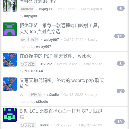
有哪些开源的 im?
6
Android
•
impig33
•
Oct 26, 2022
• Lastly replied
by
impig33
拒绝迷茫---推荐一款远程端口映射工具，
支持 tcp 点对点穿透
14
宽带症候群
•
wslzy007
•
Oct 27, 2022
• Lastly
replied by
wslzy007
在终端中的 P2P 聊天软件， webrtc
3
分享创造
•
st2udio
•
Oct 23, 2022
• Lastly replied
by
7RTDKSAK
又写无聊代码啦，终端的 webrtc p2p 聊天
软件
2
1
程序员
•
st2udio
•
Oct 13, 2022
• Lastly
replied by
st2udio
B 站 LOL 比赛直播页面一打开 CPU 就跑
满
19
分享发现
•
kiduu
•
Oct 5, 2022
• Lastly replied by