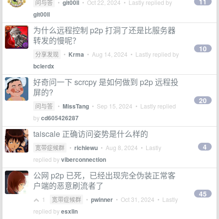
11
问与答
•
git00ll
•
Oct 22, 2024
• Lastly replied by
git00ll
为什么远程控制 p2p 打洞了还是比服务器
转发的慢呢？
10
分享发现
•
Krma
•
Aug 14, 2024
• Lastly replied by
bclerdx
好奇问一下 scrcpy 是如何做到 p2p 远程投
屏的?
20
问与答
•
MissTang
•
Sep 15, 2024
• Lastly replied
by
cd605426287
taiscale 正确访问姿势是什么样的
4
宽带症候群
•
richiewu
•
Aug 8, 2024
• Lastly
replied by
viberconnection
公网 p2p 已死，已经出现完全伪装正常客
户端的恶意刷流者了
45
1
宽带症候群
•
pwinner
•
Oct 31, 2024
• Lastly
replied by
esxlin