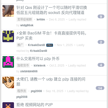
针对 Qos 刚设计了一个可以随时平滑切换
低层五元组链路的 socks5 反向代理隧道
9
宽带症候群
•
le4tim
•
Dec 6, 2025
• Lastly replied
by
wtdg86ok
⚡️全新 BaoSIM 平台！卡商直接提供号码，
P2P 买卖
2
推广
•
KrisakDaniil
•
Nov 1, 2025
• Lastly
PRO
replied by
KrisakDaniil
什么交易所可以 p2p 外币
4
加密货币
•
kirieievk
•
Oct 2, 2025
• Lastly replied
by
xiebinbin666
大佬们, 请教一个 udp 建立 p2p 连接的问
题
14
程序员
•
ptg2008
•
Sep 16, 2025
• Lastly replied by
ptg2008
拒绝 视频网站的 P2P