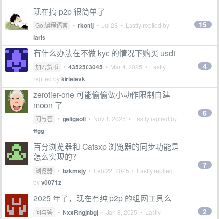
现在搞 p2p 很简单了
15
Go 编程语言
•
rkonfj
•
Jul 28
• Lastly replied by
laris
有什么办法在不做 kyc 的情况下购买 usdt
4
加密货币
•
4352503045
•
Mar 4, 2025
• Lastly
replied by
kirieievk
zerotier-one 可能偷偷做小动作限制自建
moon 了
6
问与答
•
geligaoli
•
Nov 1, 2025
• Lastly replied by
ffgg
百分浏览器和 Catsxp 浏览器的同步功能是
怎么实现的？
7
浏览器
•
bzkmsjy
•
Feb 22, 2025
• Lastly replied
by
v0071z
2025 年了，现在有纯 p2p 的组网工具么
2
问与答
•
NxxRngjnbgj
•
Jan 8, 2025
• Lastly