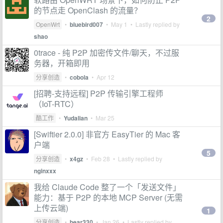
的节点走 OpenClash 的流量？
2
OpenWrt
•
bluebird007
•
May 1
• Lastly replied by
shao
0trace - 纯 P2P 加密传文件/聊天，不过服
务器，开箱即用
分享创造
•
cobola
•
Apr 12
[招聘-支持远程] P2P 传输引擎工程师
（IoT-RTC）
酷工作
•
Yudalian
•
Mar 25
[Swiftier 2.0.0] 非官方 EasyTier 的 Mac 客
户端
5
分享创造
•
x4gz
•
Feb 28
• Lastly replied by
nginxxx
我给 Claude Code 整了一个「发送文件」
能力：基于 P2P 的本地 MCP Server (无需
上传云端)
1
分享创造
•
bear330
•
Jan 26
• Lastly replied by