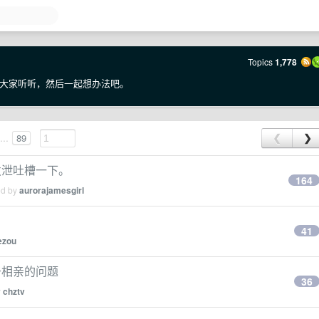
Topics
1,778
大家听听，然后一起想办法吧。
...
89
❮
❯
发泄吐槽一下。
164
ed by
aurorajamesgirl
41
iezou
于相亲的问题
36
y
chztv