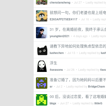
chenxiansheng
•
Jul 27
• Lastly replied 
就想问一句，你们老婆也是上班
E263AFF275EE4117
•
Jul 16
• Lastly rep
31 岁，在离婚前夜，我终于承
yeungtien2021
•
4 days ago
• Lastly repl
请教下异地如何处理焦虑型依恋
luohechen
•
Jul 13
• Lastly replied by
luo
浮生
4seasons
•
Jul 26
• Lastly replied by
4se
准备订婚了，因为她妈妈以后要
sr
•
Jul 2
• Lastly replied by
BridgeCham
00 后，没谈过恋爱，看了这堆
bbgx
•
Jun 27
• Lastly replied by
littleG