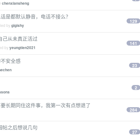
by
chenxiansheng
电话是都默认静音，电话不接么？
129
lied by
gigishy
认自己从未真正活过
141
ied by
yeungtien2021
的不安全感
23
hechen
2
asons
不要长期同住这件事，我第一次有点想退了
284
婚姻帖之后想说几句
27