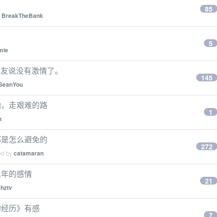
。
85
y
BreakTheBank
5
mie
朋友说没有激情了。
145
SeanYou
驰，走艰难的路
1
n
都是怎么避免的
272
ed by
catamaran
三年的感情
21
chztv
的经历》有感
7