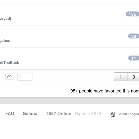
135
zryadj
38
ngchou
11
akTheBank
...
89
❮
❯
951 people have favorited this nod
·
FAQ
·
Solana
·
2557 Online
Highest 6679
·
Select Langua