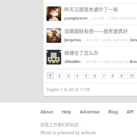
昨天又跟我老婆吵了一架
youngforever
•
Jun 25
• Lastly replied by
观婚姻贴有感——我老婆真好
jiangchou
•
Jun 29
• Lastly replied by
jia
被缠住了怎么办
JNitaiMei
•
Jun 26
• Lastly replied by
Bre
1
2
3
4
5
6
7
8
9
10
Topics 1 to 20 of 1778
About
·
Help
·
Advertise
·
Blog
·
API
创意工作者们的社区
World is powered by solitude