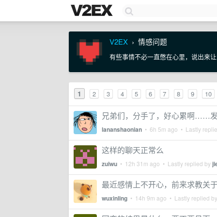
V2EX
情感问题
›
有些事情不必一直憋在心里，说出来让
1
2
3
4
5
6
7
8
9
10
兄弟们，分手了，好心累啊……
lananshaonian
•
6h 5m ago
• Lastly repli
这样的聊天正常么
zuiwu
•
12h 31m ago
• Lastly replied by
j
最近感情上不开心，前来求教关
wuxinling
•
14h 9m ago
• Lastly replied b