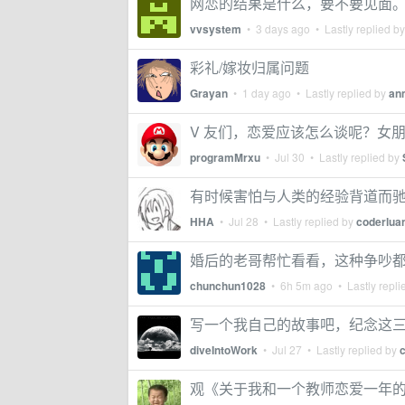
网恋的结果是什么，要不要见面
vvsystem
•
3 days ago
• Lastly replied b
彩礼/嫁妆归属问题
Grayan
•
1 day ago
• Lastly replied by
an
V 友们，恋爱应该怎么谈呢？女
programMrxu
•
Jul 30
• Lastly replied by
有时候害怕与人类的经验背道而
HHA
•
Jul 28
• Lastly replied by
coderlua
婚后的老哥帮忙看看，这种争吵
chunchun1028
•
6h 5m ago
• Lastly repli
​写一个我自己的故事吧，纪念这
diveIntoWork
•
Jul 27
• Lastly replied by
观《关于我和一个教师恋爱一年