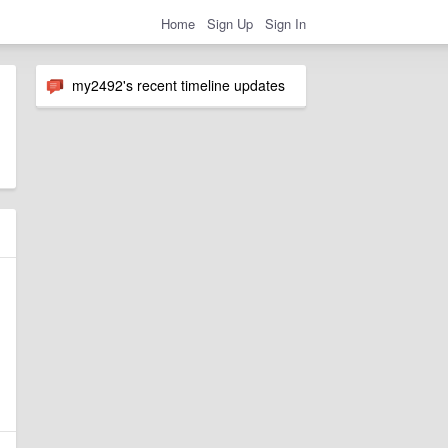
Home
Sign Up
Sign In
my2492's recent timeline updates