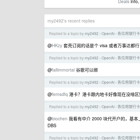
Deals
info,
my2492's recent replies
Replied to a topic by
my2492
OpenAI
各位用银行卡
›
›
@
HKzy
套壳订阅的话是个 visa 或者万事达
Replied to a topic by
my2492
OpenAI
各位用银行卡
›
›
@
fallimmortal
谷歌可以绑
Replied to a topic by
my2492
OpenAI
各位用银行卡
›
›
@
femsdfq
港卡？港卡跟内地卡好像现在没啥区
Replied to a topic by
my2492
OpenAI
各位用银行卡
›
›
@
biochen
我看有中介 2000 块代开户的，基
DBS
Replied to a topic by
my2492
OpenAI
各位用银行卡
›
›