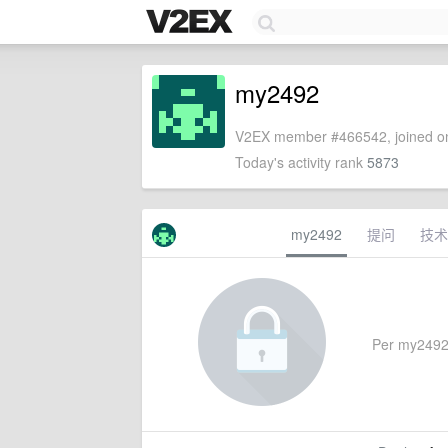
my2492
V2EX member #466542, joined on
Today's activity rank
5873
my2492
提问
技术
Per my2492's