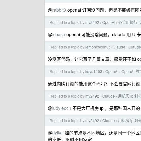
@
rabbit9
openai 订阅没问题，但是不能绑官网
Replied to a topic by
my2492
OpenAI
各位用银行卡
›
›
@
isbase
openai 可能没啥问题，claude 用 U
Replied to a topic by
lemoncoconut
Claude
Claud
›
›
没测写代码，让它写了几篇文章，感觉还不如 op
Replied to a topic by
keyu1103
OpenAI
OpenAI
›
›
通过内购订阅的能用这个码吗？不会要官网订阅
Replied to a topic by
my2492
Claude
用机房 ip 
›
›
@
ludyleocn
不是大厂机房 ip ，是那种国人开
Replied to a topic by
my2492
Claude
用机房 ip 
›
›
@
dyikai
挂的节点是不同地区，还是同一个地区的机房
倍率低，平时不用家宽