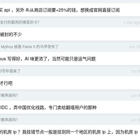
买 api ，另外 A\从商店订阅要+25%的钱，想换成官网直接订阅
支付的都用的哪家的卡？
1 day ag
 卡被封的不少
e Mythos 披着 Fable 5 的马甲发布了
Jun 1
us 写得好，AI 味更浓了，当然可能只是运气问题
 的封号补偿来了
Jun 
才行吧
封号概率高吗？
Jun 
的 IDC ，弄中国优化线路，专门卖给翻墙用户的那种
封号概率高吗？
Jun 
 ip ？我挂错节点一般是挂到同一个地区的机房 ip 上，因为机房 ip