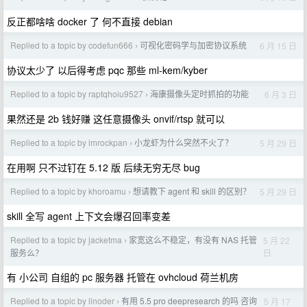
反正都啥啥 docker 了 何不直接 debian
Replied to a topic by codefun666
可视化密码学与加密协议系统
6 月 15 日
›
协议太少了 以后得考虑 pqc 那些 ml-kem/kyber
Replied to a topic by raptqhoiu9527
海康摄像头定时抓拍的功能
6 月 3 日
›
果然还是 2b 钱好赚 这任意摄像头 onvif/rtsp 就可以
Replied to a topic by imrockpan
小龙虾为什么突然不火了？
5 月 29 日
›
在用啊 只不过钉在 5.12 版 后续无穷无尽 bug
Replied to a topic by khoroamu
想请教下 agent 和 skill 的区别？
5 月 29 日
›
skill 全写 agent 上下文会爆召回率变差
Replied to a topic by jacketma
家宽这么不稳定，有没有 NAS 托管
5 月 22
›
日
服务么？
有 小公司 自组的 pc 服务器 托管在 ovhcloud 荷兰机房
Replied to a topic by linoder
有用 5.5 pro deepresearch 的吗 咨询
5 月 17
›