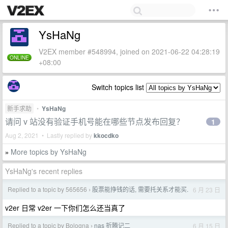
YsHaNg
V2EX member #548994, joined on 2021-06-22 04:28:19
ONLINE
+08:00
Switch topics list
新手求助
•
YsHaNg
请问 v 站没有验证手机号能在哪些节点发布回复？
1
Aug 2, 2021 • Lastly replied by
kkocdko
More topics by YsHaNg
»
YsHaNg's recent replies
Replied to a topic by 565656
股票能挣钱的话, 需要托关系才能买.
6 月 23 日
›
v2er 日常 v2er 一下你们怎么还当真了
Replied to a topic by Bologna
nas 折腾记二
6 月 15 日
›