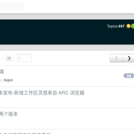
Topics
697
...
35
❮
❯
户端
39
 by
liujan
18 版本发布-新增工作区灵感来自 ARC 浏览器
.4 两个版本