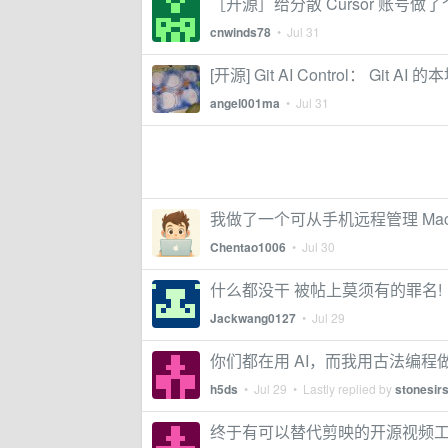
［开源］给分散 Cursor 账号
cnwinds78
•
Jul 31
[开源] Git AI Control： Git
angel001ma
•
Jul 31
我做了一个可从手机远程管理 Mac 的开
Chentao1006
•
Jul 30
什么都没干 被帖上莫须有的罪名!
Jackwang0127
•
Jul 29
你们都在用 AI，而我用古法编程
h5ds
•
Jul 29
• Lastly replied by
stonesirs
终于有可以替代剪映的开源视频工具