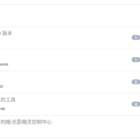
0 版本
1
1
notok
2
45
定位的工具
4
yde
完备的暗/光影精灵控制中心