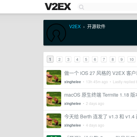
V2EX
开源软件
›
1
2
3
4
5
6
7
8
9
10
做一个 iOS 27 风格的 V2EX 客
xinghelee
•
13h 45m ago
• Lastly replied
macOS 原生终端 Termite 1.
xinghelee
•
2 days ago
今天给 Berth 连发了 v1.3 和 v1
xinghelee
•
4 days ago