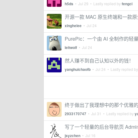
h5ds
•
Jul 29
• Lastly replied by
fengci
开源一款 MAC 原生终端和一款原生
xinghelee
•
Jul 24
PurePic：一个由 AI 全制作的
leitwolf
•
Jul 24
然人赚不到自己认知以外的钱！
yanghuichaofb
•
Jul 24
• Lastly replied b
终于做出了我理想中的那个优雅
2933170747
•
Jul 31
• Lastly replied by
y
写了一个轻量的后台导航页 Admin D
jsyzchen
•
Jul 16