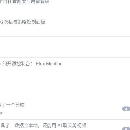
做了个自托管额度与用量看板
 AI 的本地隐私与策略控制面板
源控制台： Flux Monitor
做了一个剪映
4
ir
了！数据全本地，还能用 AI 聊天剪视频
5