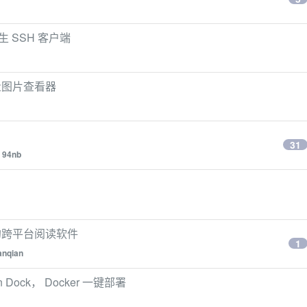
 SSH 客户端
轻量图片查看器
31
y
94nb
的跨平台阅读软件
1
anqian
ock， Docker 一键部署