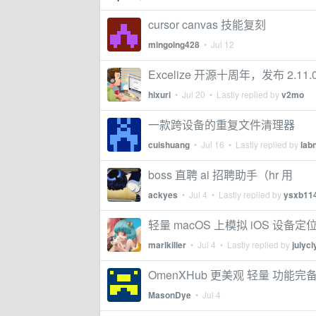
cursor canvas 技能复刻
mingoing428
•
Jul 12
Excelize 开源十周年，发布 2.11.
hixuri
•
Jul 20
• Lastly replied by
v2mo
一款跨设备的重复文件清理器
cuishuang
•
Jul 16
• Lastly replied by
lab
boss 直聘 ai 招聘助手（hr 用
ackyes
•
Jul 4
• Lastly replied by
ysxb11
轻量 macOS 上模拟 iOS 设备
marlkiller
•
Jul 4
• Lastly replied by
julycl
OmenXHub 更美观 轻量 功能
MasonDye
•
Jul 4