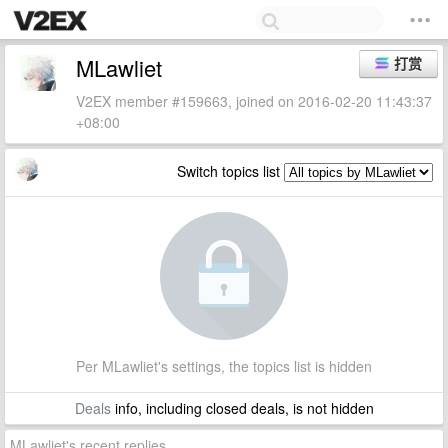
MLawliet
打赏
V2EX member #159663, joined on 2016-02-20 11:43:37
+08:00
Switch topics list
Per MLawliet's settings, the topics list is hidden
Deals
info, including closed deals, is not hidden
MLawliet's recent replies