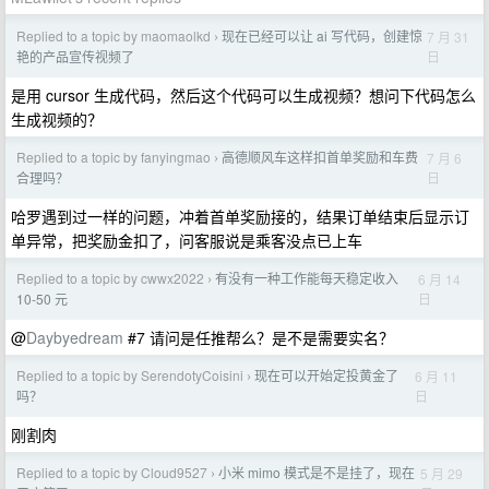
Replied to a topic by maomaolkd
现在已经可以让 ai 写代码，创建惊
7 月 31
›
日
艳的产品宣传视频了
是用 cursor 生成代码，然后这个代码可以生成视频？想问下代码怎么
生成视频的？
Replied to a topic by fanyingmao
高德顺风车这样扣首单奖励和车费
7 月 6
›
日
合理吗？
哈罗遇到过一样的问题，冲着首单奖励接的，结果订单结束后显示订
单异常，把奖励金扣了，问客服说是乘客没点已上车
Replied to a topic by cwwx2022
有没有一种工作能每天稳定收入
6 月 14
›
日
10-50 元
@
Daybyedream
#7 请问是任推帮么？是不是需要实名？
Replied to a topic by SerendotyCoisini
现在可以开始定投黄金了
6 月 11
›
日
吗？
刚割肉
Replied to a topic by Cloud9527
小米 mimo 模式是不是挂了，现在
5 月 29
›