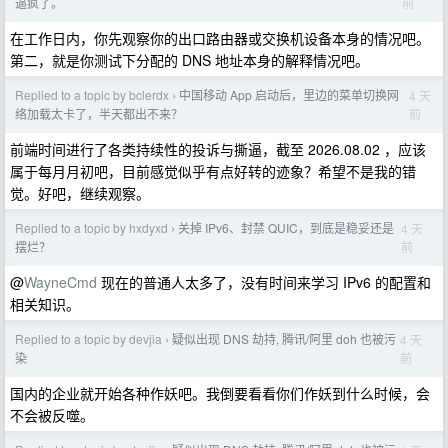
前
逼疯了。
在工作日内，你先观察你的出口路由器或交换机设备本身的情况吧。
第二，就是你测试下分配的 DNS 地址本身的解释情况吧。
Replied to a topic by bclerdx
中国移动 App 启动后，里边的菜单切换网
4 天
›
前
络加载太卡了，半天都出不来？
前端时间进行了各类持续性的投诉与撕逼，截至 2026.08.02 ，应该
属于每月月初吧，目前感觉似乎有点好转的迹象？希望不是我的错
觉。好吧，继续观察。
Replied to a topic by hxdyxd
关掉 IPv6、封禁 QUIC，到底是稳妥还是
4 天
›
前
摆烂？
@
WayneCmd
现在的普通人太多了，没有时间来学习 IPv6 的配置和
相关知识。
Replied to a topic by devjia
疑似出现 DNS 劫持, 腾讯/阿里 doh 也被污
4 天
›
前
染
国内的企业就开始各种作妖吧。我倒要看看你们作妖到什么时候，会
不会被反噬。