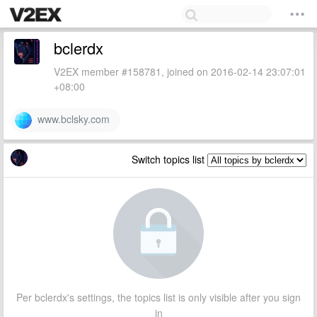
bclerdx
V2EX member #158781, joined on 2016-02-14 23:07:01
+08:00
www.bclsky.com
Switch topics list
Per bclerdx's settings, the topics list is only visible after you sign
in