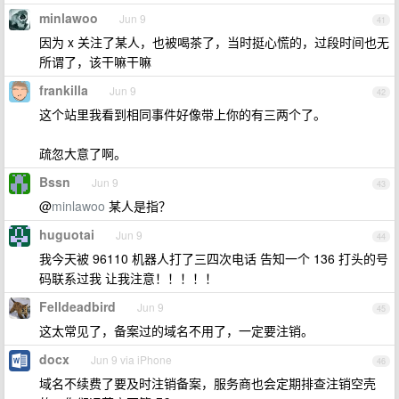
minlawoo
Jun 9
41
因为 x 关注了某人，也被喝茶了，当时挺心慌的，过段时间也无
所谓了，该干嘛干嘛
frankilla
Jun 9
42
这个站里我看到相同事件好像带上你的有三两个了。
疏忽大意了啊。
Bssn
Jun 9
43
@
minlawoo
某人是指？
huguotai
Jun 9
44
我今天被 96110 机器人打了三四次电话 告知一个 136 打头的号
码联系过我 让我注意！！！！！
Felldeadbird
Jun 9
45
这太常见了，备案过的域名不用了，一定要注销。
docx
Jun 9 via iPhone
46
域名不续费了要及时注销备案，服务商也会定期排查注销空壳