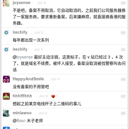
joysense
Jun 9
53
不是吧，备案不用取消，它自动取消的，之前我们公司服务器换
了一家服务商，要求重新备案，后来嫌麻烦，就直接搞香港的服
务器。
itechify
Jun 9
54
每年都出现一次系列
itechify
Jun 9
55
@
joysense
最好主动注销，这类帖子，在 v 站已经过 3 ，4 次
了，就是域名不续费，被坏人接受，备案没取消被找警察叫去问
话
HappyAndSmile
Jun 9
56
没有备案的不用管吧
hhhfffhhh
Jun 9
1
57
想起之前某京电线杆子上二维码的事儿
minlawoo
Jun 9
58
@
Bssn
木子老师