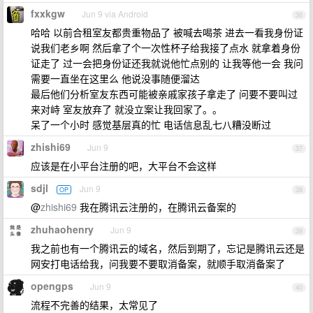
fxxkgw
Jun 9 via Android
36
哈哈 以前合租室友都贵重物品了 被喊去喝茶 进去一看我身份证
说我们老乡啊 然后拿了个一次性杯子给我接了点水 就拿着身份
证走了 过一会把身份证还我就说他忙点别的 让我等他一会 我问
需要一直坐在这里么 他说没事随便溜达
最后他们分析室友东西可能被亲戚家孩子拿走了 问要不要叫过
来对峙 室友放弃了 就没立案让我回家了。。
呆了一个小时 感觉基层真的忙 电话信息乱七八糟没断过
zhishi69
Jun 9
37
应该是在小平台注册的吧，大平台不会这样
sdjl
Jun 9
OP
38
@
zhishi69
我在腾讯云注册的，在腾讯云备案的
zhuhaohenry
Jun 9
39
我之前也有一个腾讯云的域名，然后到期了，忘记是腾讯云还是
网安打电话给我，问我要不要取消备案，就顺手取消备案了
opengps
Jun 9
40
流程不完善的结果，太常见了