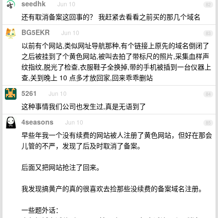
seedhk
Jun 10
82
还有取消备案这回事的？ 我赶紧去看看之前买的那几个域名
BG5EKR
Jun 10
83
以前有个网站,类似网址导航那种,有个链接上原先的域名倒闭了
之后被挂到了个黄色网站,被叫去拍了带标尺的照片,采集血样声
纹指纹,脱光了检查,衣服鞋子全换掉,带的手机被插到一台仪器上
查,关到晚上 10 点多才放回家,回来乖乖删站
5261
Jun 10
84
这种事情我们公司也发生过,真是无语到了
4seasons
Jun 10
85
早些年我一个没有续费的网站被人注册了黄色网站，但好在那会
儿管的不严，发现了后及时取消了备案。
后面又把网站抢注了回来。
我发现搞黄产的真的很喜欢去捡那些没续费的备案域名注册。
一些题外话：