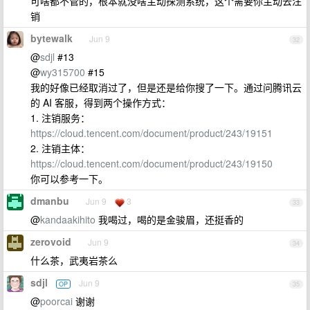
可啥都不管的，根本就没啥主动探测系统，这个需要你主动去注
销
bytewalk
Jun 9
32
@
sdjl
#13
@
wy315700
#15
我的好像已经取消过了，但是还是给你搜了一下。通过问腾讯云
的 AI 客服，得到两个操作方式：
1. 注销服务：
https://cloud.tencent.com/document/product/243/19151
2. 注销主体：
https://cloud.tencent.com/document/product/243/19150
你可以参考一下。
dmanbu
Jun 9
3
33
@
kandaakihito
我喝过，喝的是金骏眉，还挺香的
zerovoid
Jun 9
34
什么茶，武夷岩茶么
sdjl
Jun 9
OP
35
@
poorcai
谢谢