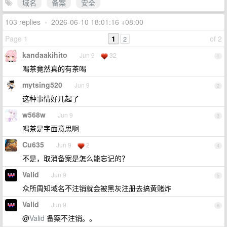
域名
备案
安全
103 replies
•
2026-06-10 18:01:16 +08:00
Page 1
1
of 2
2
kandaakihito
Jun 9
32
1
喝茶竟然真的有茶喝
mytsing520
Jun 9
2
这种事情好几起了
w568w
Jun 9
3
喝茶是字面意思啊
Cu635
Jun 9
2
4
不是，取消备案是怎么能忘记的？
Valid
Jun 9
5
众所周知域名不注销就会被黑灰注册去搞黄赌炸
Valid
Jun 9
6
@
Valid
备案不注销。。