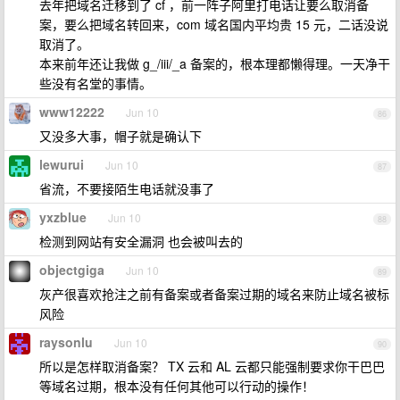
去年把域名迁移到了 cf ，前一阵子阿里打电话让要么取消备
案，要么把域名转回来，com 域名国内平均贵 15 元，二话没说
取消了。
本来前年还让我做 g_/iii/_a 备案的，根本理都懒得理。一天净干
些没有名堂的事情。
www12222
Jun 10
86
又没多大事，帽子就是确认下
lewurui
Jun 10
87
省流，不要接陌生电话就没事了
yxzblue
Jun 10
88
检测到网站有安全漏洞 也会被叫去的
objectgiga
Jun 10
89
灰产很喜欢抢注之前有备案或者备案过期的域名来防止域名被标
风险
raysonlu
Jun 10
90
所以是怎样取消备案？ TX 云和 AL 云都只能强制要求你干巴巴
等域名过期，根本没有任何其他可以行动的操作！