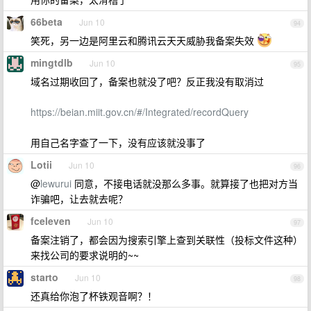
66beta
Jun 10
94
笑死，另一边是阿里云和腾讯云天天威胁我备案失效
mingtdlb
Jun 10
95
域名过期收回了，备案也就没了吧？反正我没有取消过
https://beian.miit.gov.cn/#/Integrated/recordQuery
用自己名字查了一下，没有应该就没事了
Lotii
Jun 10
96
@
lewurui
同意，不接电话就没那么多事。就算接了也把对方当
诈骗吧，让去就去呢？
fceleven
Jun 10
97
备案注销了，都会因为搜索引擎上查到关联性（投标文件这种）
来找公司的要求说明的~~
starto
Jun 10
98
还真给你泡了杯铁观音啊？！