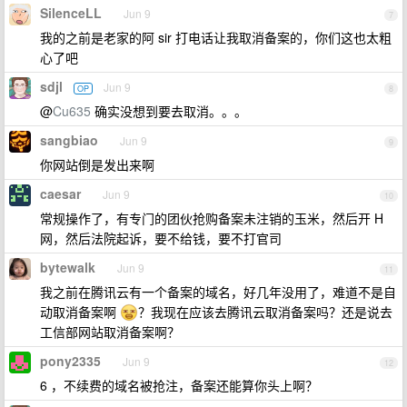
SilenceLL
Jun 9
7
我的之前是老家的阿 sir 打电话让我取消备案的，你们这也太粗
心了吧
sdjl
Jun 9
OP
8
@
Cu635
确实没想到要去取消。。。
sangbiao
Jun 9
9
你网站倒是发出来啊
caesar
Jun 9
10
常规操作了，有专门的团伙抢购备案未注销的玉米，然后开 H
网，然后法院起诉，要不给钱，要不打官司
bytewalk
Jun 9
11
我之前在腾讯云有一个备案的域名，好几年没用了，难道不是自
动取消备案啊
？我现在应该去腾讯云取消备案吗？还是说去
工信部网站取消备案啊？
pony2335
Jun 9
12
6 ，不续费的域名被抢注，备案还能算你头上啊？