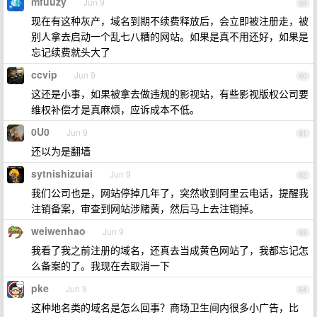
mfuuzy
Jun 9
59
现在有这种灰产，域名到期不续费释放后，会立即被注册走，被
别人拿去启动一个乱七八糟的网站。如果是真不用还好，如果是
忘记续费就头大了
ccvip
Jun 9
60
这还是小事，如果被拿去做违规的影视站，有些影视版权公司要
维权补偿才是真麻烦，应诉成本不低。
0U0
Jun 9
61
还以为是翻墙
sytnishizuiai
Jun 9
62
我们公司也是，网站停掉几年了，突然收到阿里云电话，提醒我
注销备案，审查到网站涉赌黄，然后马上去注销掉。
weiwenhao
Jun 9
63
我看了我之前注册的域名，还真去当成黄色网站了，我都忘记怎
么备案的了。我现在去取消一下
pke
Jun 9
64
这种地名类的域名是怎么回事？商场卫生间内很多小广告，比