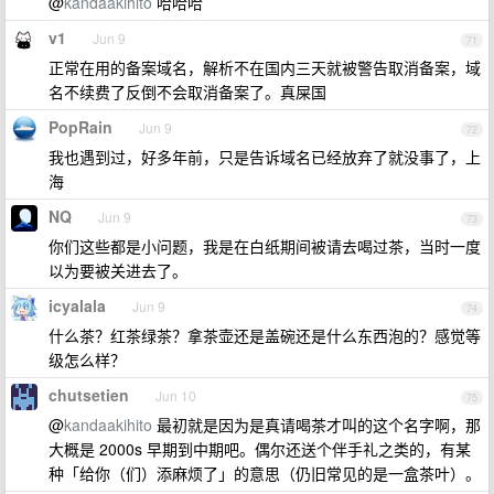
@
kandaakihito
哈哈哈
v1
Jun 9
71
正常在用的备案域名，解析不在国内三天就被警告取消备案，域
名不续费了反倒不会取消备案了。真屎国
PopRain
Jun 9
72
我也遇到过，好多年前，只是告诉域名已经放弃了就没事了，上
海
NQ
Jun 9
73
你们这些都是小问题，我是在白纸期间被请去喝过茶，当时一度
以为要被关进去了。
icyalala
Jun 9
74
什么茶？红茶绿茶？拿茶壶还是盖碗还是什么东西泡的？感觉等
级怎么样？
chutsetien
Jun 10
75
@
kandaakihito
最初就是因为是真请喝茶才叫的这个名字啊，那
大概是 2000s 早期到中期吧。偶尔还送个伴手礼之类的，有某
种「给你（们）添麻烦了」的意思（仍旧常见的是一盒茶叶）。