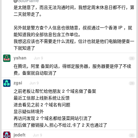
@
SoulFlame
是太随意了，而且无法沟通时间，我想定周末休息日都不行，第
二天就带走了。
另外就是警方查个人信息也很随意，叔叔通过一个香港 IP ，就
能知道我的全部信息包含工作单位。
我想这应该也不需要走什么流程，估计也就是他们电脑随便查一
下就知道了
yshan
Jun 9
28
在腾讯，阿里 备案的话，得绑定服务器，服务器要是停了不续
费，备案就自动取消了
zgsi
Jun 9
29
之前老板让帮忙给他朋友 2 个域名做了备案
最近工信部上线新系统让反馈
进去看见之前 2 个域名有问题
显示疑似转境外
再访问发现 2 个域名都给菠菜网站引流了
然后做了撤销接入,担心不给过,卡了 2 天也通过了
jedeft
Jun 9
30