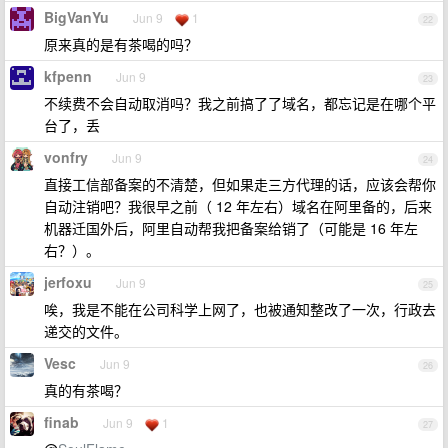
BigVanYu
Jun 9
1
22
原来真的是有茶喝的吗？
kfpenn
Jun 9
23
不续费不会自动取消吗？我之前搞了了域名，都忘记是在哪个平
台了，丢
vonfry
Jun 9
24
直接工信部备案的不清楚，但如果走三方代理的话，应该会帮你
自动注销吧？我很早之前（ 12 年左右）域名在阿里备的，后来
机器迁国外后，阿里自动帮我把备案给销了（可能是 16 年左
右？）。
jerfoxu
Jun 9
25
唉，我是不能在公司科学上网了，也被通知整改了一次，行政去
递交的文件。
Vesc
Jun 9
26
真的有茶喝？
finab
Jun 9
1
27