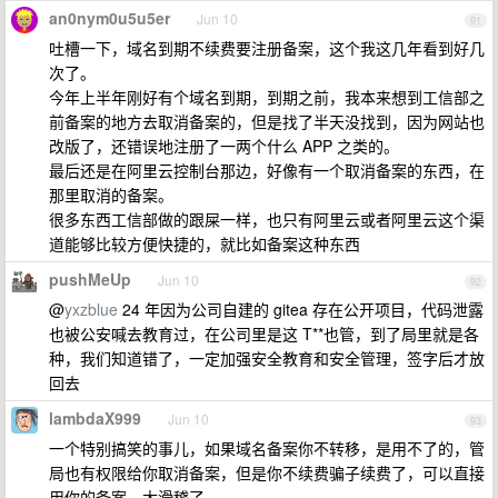
an0nym0u5u5er
Jun 10
91
吐槽一下，域名到期不续费要注册备案，这个我这几年看到好几
次了。
今年上半年刚好有个域名到期，到期之前，我本来想到工信部之
前备案的地方去取消备案的，但是找了半天没找到，因为网站也
改版了，还错误地注册了一两个什么 APP 之类的。
最后还是在阿里云控制台那边，好像有一个取消备案的东西，在
那里取消的备案。
很多东西工信部做的跟屎一样，也只有阿里云或者阿里云这个渠
道能够比较方便快捷的，就比如备案这种东西
pushMeUp
Jun 10
92
@
yxzblue
24 年因为公司自建的 gitea 存在公开项目，代码泄露
也被公安喊去教育过，在公司里是这 T**也管，到了局里就是各
种，我们知道错了，一定加强安全教育和安全管理，签字后才放
回去
lambdaX999
Jun 10
93
一个特别搞笑的事儿，如果域名备案你不转移，是用不了的，管
局也有权限给你取消备案，但是你不续费骗子续费了，可以直接
用你的备案，太滑稽了