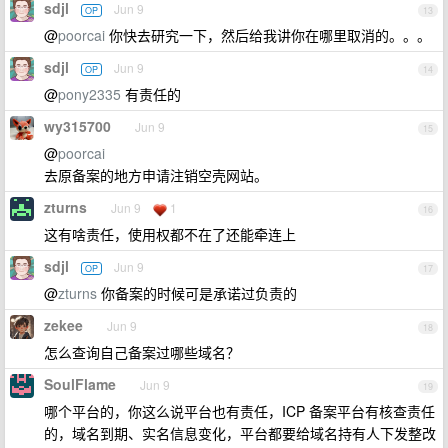
sdjl
Jun 9
OP
13
@
poorcai
你快去研究一下，然后给我讲你在哪里取消的。。。
sdjl
Jun 9
OP
14
@
pony2335
有责任的
wy315700
Jun 9
15
@
poorcai
去原备案的地方申请注销空壳网站。
zturns
Jun 9
1
16
这有啥责任，使用权都不在了还能牵连上
sdjl
Jun 9
OP
17
@
zturns
你备案的时候可是承诺过负责的
zekee
Jun 9
18
怎么查询自己备案过哪些域名？
SoulFlame
Jun 9
19
哪个平台的，你这么说平台也有责任，ICP 备案平台有核查责任
的，域名到期、实名信息变化，平台都要给域名持有人下发整改