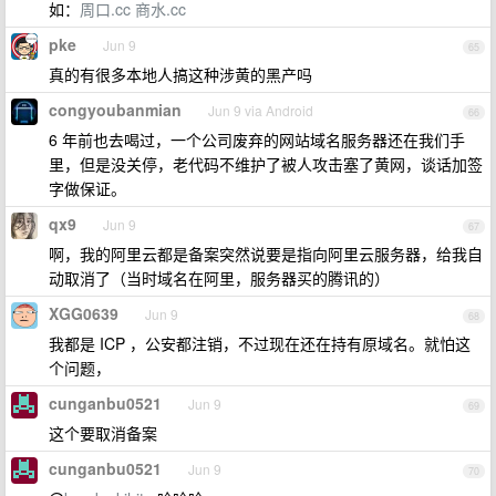
如：
周口.cc
商水.cc
pke
Jun 9
65
真的有很多本地人搞这种涉黄的黑产吗
congyoubanmian
Jun 9 via Android
66
6 年前也去喝过，一个公司废弃的网站域名服务器还在我们手
里，但是没关停，老代码不维护了被人攻击塞了黄网，谈话加签
字做保证。
qx9
Jun 9
67
啊，我的阿里云都是备案突然说要是指向阿里云服务器，给我自
动取消了（当时域名在阿里，服务器买的腾讯的）
XGG0639
Jun 9
68
我都是 ICP ，公安都注销，不过现在还在持有原域名。就怕这
个问题，
cunganbu0521
Jun 9
69
这个要取消备案
cunganbu0521
Jun 9
70