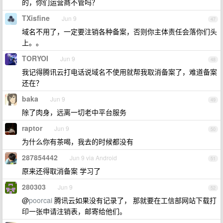
的，你们运营商不管吗？
TXisfine
Jun 9
47
域名不用了，一定要注销各种备案，否则你主体责任会落你们头
上。。
TORYOI
Jun 9
48
我记得腾讯云打电话说域名不使用就帮我取消备案了，难道备案
还在？
baka
Jun 9
49
除了肉身，远离一切老中平台服务
raptor
Jun 9
50
为什么你有茶喝，我去的时候都没有
287854442
Jun 9 via Android
51
原来还得取消备案 学习了
280303
Jun 9
52
@
poorcai
腾讯云如果没有记录了， 那就要在工信部网站下载打
印一张申请注销表，邮寄给他们。