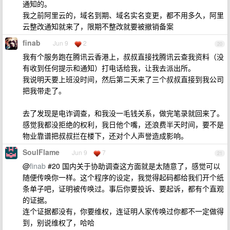
通知的。
我之前阿里云的，域名到期、域名实名变更，都不用多久，阿里
云整改通知就来了，限期不整改就要被撤销备案
finab
Jun 9
2
20
我有个服务跑在腾讯云香港上，叔叔直接找腾讯云查我资料（没
有收到任何提示和通知）打电话给我，让我去派出所。
我说明天要上班没时间，然后第二天来了三个叔叔直接到我公司
把我带走了。
去了发现是电诈调查，和我没一毛钱关系，做完笔录就回来了。
感觉我都没拒绝的权利，我日他个嘴，还浪费半天时间，要不是
物业靠谱把叔叔拦在楼下，还对个人声誉造成影响。
SoulFlame
Jun 9
7
21
@
finab
#20 国内关于协助调查这方面就是太随意了，感觉可以
随便传唤你一样。这个程序的设定，我觉得起码都给我们开个纸
条单子吧，证明被传唤过。事后你要投诉、要起诉，都有个直观
的证据。
连个证据都没有，你要维权，连证明人家传唤过你都不一定做得
到，别说维权了，哈哈