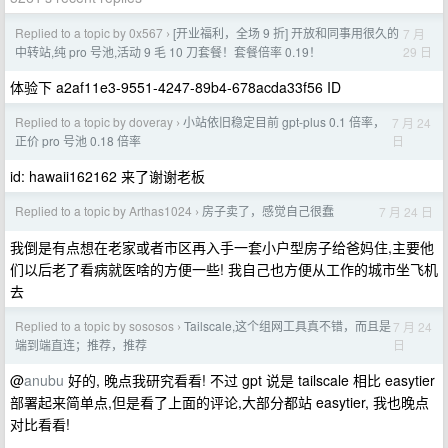
Replied to a topic by 0x567
[开业福利，全场 9 折] 开放和同事用很久的
7 月
›
29 日
中转站,纯 pro 号池,活动 9 毛 10 刀套餐！套餐倍率 0.19！
体验下 a2af11e3-9551-4247-89b4-678acda33f56 ID
Replied to a topic by doveray
小站依旧稳定目前 gpt-plus 0.1 倍率，
7 月 24
›
日
正价 pro 号池 0.18 倍率
id: hawaii162162 来了谢谢老板
Replied to a topic by Arthas1024
房子卖了，感觉自己很蠢
7 月 24 日
›
我倒是有点想在老家或者市区再入手一套小户型房子给爸妈住,主要他
们以后老了看病就医啥的方便一些! 我自己也方便从工作的城市坐飞机
去
Replied to a topic by sososos
Tailscale,这个组网工具真不错，而且是
7 月 24
›
日
端到端直连；推荐，推荐
@
anubu
好的, 晚点我研究看看! 不过 gpt 说是 tailscale 相比 easytier
部署起来简单点,但是看了上面的评论,大部分都站 easytier, 我也晚点
对比看看!