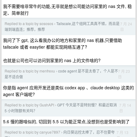
我不需要啥非常牛的功能,无非就是想公司能访问家里的 nas 文件, 稳
定、简单就行
Replied to a topic by sososos
Tailscale,这个组网工具真不错，而且是
7 月 24
›
日
端到端直连；推荐，推荐
我问了下 gpt, 这么看我办公的地方和家里的 nas 机器,只要借助
tailscale 或者 easytier 都能实现网络互通了?
也就是公司也可以访问到家里的 nas 上的文件啥的?
Replied to a topic by menfrexu
code agent 是不是太卷了，个人是不
7 月 23
›
日
是不适合做
你是指 agent 应用开发还是类似 codex app 、claude desktop 这类的
agent 客户端呢?
Replied to a topic by GushAPI
GPT 今天是不是特别慢？和最近取消
7 月 14
›
日
5 小时限额有关吗？
5.6 慢的跟啥似的, 切回到 5.5 以为能正常点,没想到也是受影响到了
Replied to a topic by canyue7897
向日葵远控太棒了，忍不住要夸
7 月 13
›