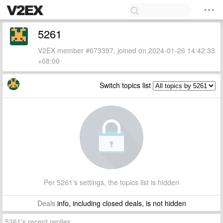
5261
V2EX member #673397, joined on 2024-01-26 14:42:33
+08:00
Switch topics list
Per 5261's settings, the topics list is hidden
Deals
info, including closed deals, is not hidden
5261's recent replies