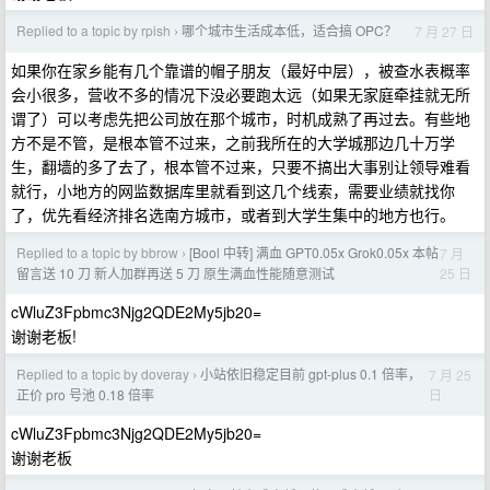
Replied to a topic by rpish
哪个城市生活成本低，适合搞 OPC？
7 月 27 日
›
如果你在家乡能有几个靠谱的帽子朋友（最好中层），被查水表概率
会小很多，营收不多的情况下没必要跑太远（如果无家庭牵挂就无所
谓了）可以考虑先把公司放在那个城市，时机成熟了再过去。有些地
方不是不管，是根本管不过来，之前我所在的大学城那边几十万学
生，翻墙的多了去了，根本管不过来，只要不搞出大事别让领导难看
就行，小地方的网监数据库里就看到这几个线索，需要业绩就找你
了，优先看经济排名选南方城市，或者到大学生集中的地方也行。
Replied to a topic by bbrow
[Bool 中转] 满血 GPT0.05x Grok0.05x 本帖
7 月
›
25 日
留言送 10 刀 新人加群再送 5 刀 原生满血性能随意测试
cWluZ3Fpbmc3Njg2QDE2My5jb20=
谢谢老板!
Replied to a topic by doveray
小站依旧稳定目前 gpt-plus 0.1 倍率，
7 月 25
›
日
正价 pro 号池 0.18 倍率
cWluZ3Fpbmc3Njg2QDE2My5jb20=
谢谢老板