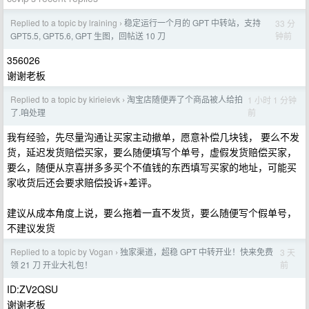
Replied to a topic by lraining
稳定运行一个月的 GPT 中转站，支持
33 分
›
钟前
GPT5.5, GPT5.6, GPT 生图，回帖送 10 刀
356026
谢谢老板
Replied to a topic by kirieievk
淘宝店随便弄了个商品被人给拍
1 小时 1 分钟
›
前
了.咱处理
我有经验，先尽量沟通让买家主动撤单，愿意补偿几块钱， 要么不发
货，延迟发货赔偿买家，要么随便填写个单号，虚假发货赔偿买家，
要么，随便从京喜拼多多买个不值钱的东西填写买家的地址，可能买
家收货后还会要求赔偿投诉+差评。
建议从成本角度上说，要么拖着一直不发货，要么随便写个假单号，
不建议发货
Replied to a topic by Vogan
独家渠道，超稳 GPT 中转开业！快来免费
3 天
›
前
领 21 刀 开业大礼包！
ID:ZV2QSU
谢谢老板