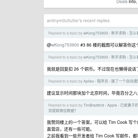
Deals
info,
an0nym0u5u5er's recent replies
Replied to a topic by
wKong753900
新手求助
怎么
›
›
@
wKong753900
#3 86 楼的截图可以解答
Replied to a topic by
wKong753900
新手求助
怎么
›
›
我就是回复扣 26 个铜币。不过现在也懒得说话
Replied to a topic by
Apllex
程序员
搓了一个自动通知 
›
›
建议显示时间那块加个北京时间，毕竟百分之八
Replied to a topic by
TimBradford
Apple
已故妻子的 
›
›
否提取微信数据？
我赞同楼上的一个答案，可以给 Tim Cook
直营店，还有一些可能。
之前我看到一些开发者给 Tim Cook 写邮件