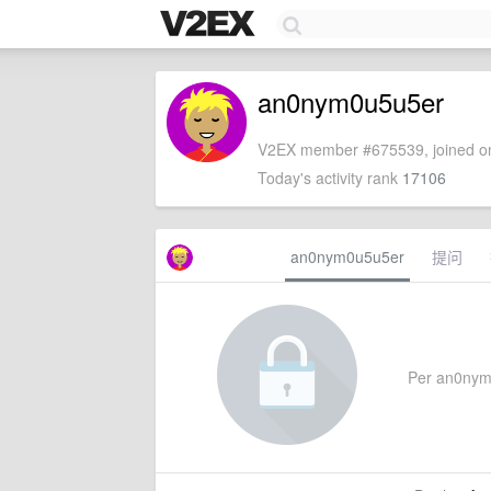
an0nym0u5u5er
V2EX member #675539, joined on
Today's activity rank
17106
an0nym0u5u5er
提问
Per an0nym0u