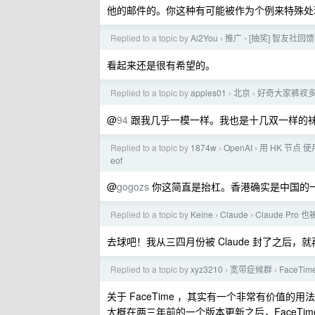
他的邮件的。你这种有可能被作为个例来特殊处
Replied to a topic by
Ai2You
推广
[抽奖] 智友社回
›
›
看起来还是很有希望的。
Replied to a topic by
apples01
北京
好奇大家裤衩
›
›
@
94
跟我几乎一模一样。我也是十几双一样的
Replied to a topic by
1874w
OpenAI
用 HK 节点 使用 C
›
›
eof
@
gogozs
你这简直是抬杠。香港确实是中国的
Replied to a topic by
Keine
Claude
Claude Pro
›
›
去球吧！我从三四月份被 Claude 封了之后，
Replied to a topic by
xyz3210
宽带症候群
FaceT
›
›
关于 FaceTime ，其实有一个非常有价值的
大概在两三年前的一个版本更新之后，FaceTim