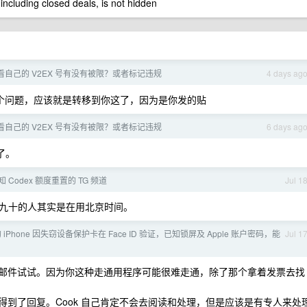
 including closed deals, is not hidden
看自己的 V2EX 号有没有被限？或者标记违规
4 days ag
你这个问题，应该就是转移到你这了，因为是你发的贴
看自己的 V2EX 号有没有被限？或者标记违规
6 days ag
了。
Codex 额度重置的 TG 频道
Jul 1
九十的人其实是在用北京时间。
iPhone 因失窃设备保护卡在 Face ID 验证，已知锁屏及 Apple 账户密码，能
Jul 1
 写个邮件试试。因为你这种走通用程序可能很难走通，除了那个拿着发票去找
，都得到了回复。Cook 自己肯定不会去阅读和处理，但是应该是有专人来处