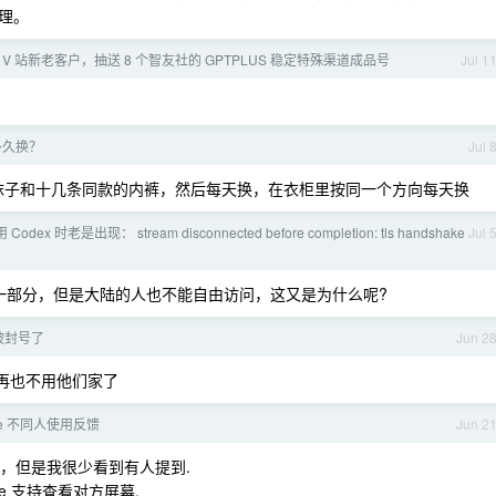
理。
馈 V 站新老客户，抽送 8 个智友社的 GPTPLUS 稳定特殊渠道成品号
Jul 1
多久换？
Jul 
袜子和十几条同款的内裤，然后每天换，在衣柜里按同一个方向每天换
odex 时老是出现： stream disconnected before completion: tls handshake
Jul 
一部分，但是大陆的人也不能自由访问，这又是为什么呢?
 也被封号了
Jun 2
就再也不用他们家了
ime 不同人使用反馈
Jun 2
用法，但是我很少看到有人提到.
e 支持查看对方屏幕.