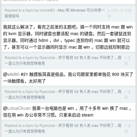
Replied to a topic by revival83
Mac 和 Windows 可以共用一
2 小时 16 分钟
›
前
套键鼠吗
我就这么解决了，看完之前发的主题吧，搞一个同时支持 mac 跟 win
的 kvm 显示器，同时键盘也要适配 mac 的键盘。然后一套键鼠连到
显示器，同时通过 hdmi ，dvi ，typec 连到你的 mac 跟 win 就可以
了，甚至可以一个显示器同时显示 mac 跟 win ，切那边就控制那边
Replied to a topic by Ryanzlab
终于看到 V2 有人发 mac 不好用了....我
1 天
›
前
一直以为只有我觉得难用
@
wild80
#21 触摸板简直是极品，我公司跟家里都单独花 900 块买了
一块触摸板，太好用了
Replied to a topic by Ryanzlab
终于看到 V2 有人发 mac 不好用了....我
1 天
›
前
一直以为只有我觉得难用
@
LotusChuan
我第一台电脑也是 win ，用了十多年 win 换了 mac ，
现在用 win 办公非常不习惯。只拿来启动 steam
Replied to a topic by Ryanzlab
终于看到 V2 有人发 mac 不好用了....我
1 天
›
前
一直以为只有我觉得难用