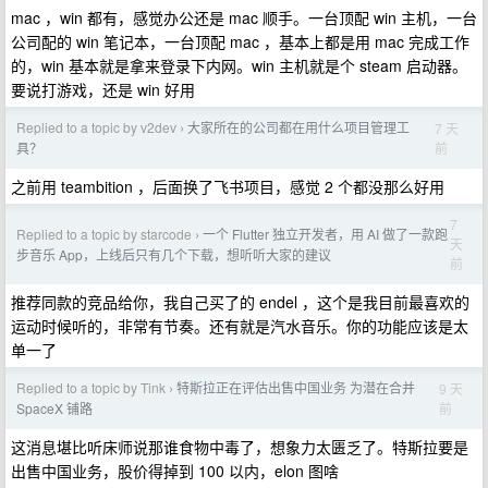
mac ，win 都有，感觉办公还是 mac 顺手。一台顶配 win 主机，一台
公司配的 win 笔记本，一台顶配 mac ，基本上都是用 mac 完成工作
的，win 基本就是拿来登录下内网。win 主机就是个 steam 启动器。
要说打游戏，还是 win 好用
Replied to a topic by v2dev
大家所在的公司都在用什么项目管理工
7 天
›
前
具？
之前用 teambition ，后面换了飞书项目，感觉 2 个都没那么好用
7
Replied to a topic by starcode
一个 Flutter 独立开发者，用 AI 做了一款跑
›
天
步音乐 App，上线后只有几个下载，想听听大家的建议
前
推荐同款的竞品给你，我自己买了的 endel ，这个是我目前最喜欢的
运动时候听的，非常有节奏。还有就是汽水音乐。你的功能应该是太
单一了
Replied to a topic by Tink
特斯拉正在评估出售中国业务 为潜在合并
9 天
›
前
SpaceX 铺路
这消息堪比听床师说那谁食物中毒了，想象力太匮乏了。特斯拉要是
出售中国业务，股价得掉到 100 以内，elon 图啥