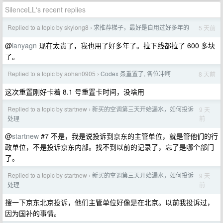
SilenceLL's recent replies
Replied to a topic by skylong8
求推荐梯子，最好是自用过好多年的
5 天前
›
@
ianyagn
现在太贵了，我也用了好多年了。拉下线都拉了 600 多块
了。
Replied to a topic by aohan0905
Codex 叒重置了, 各位冲啊
8 天前
›
这次重置刚好卡着 8.1 号重置卡时间，没啥用
Replied to a topic by startnew
新买的空调第三天开始漏水，如何投诉
9 天
›
前
处理
@
startnew
#7 不是，我是说投诉到京东的主管单位，就是管他们的行
政单位，不是投诉京东内部。找不到以前的记录了，忘了是哪个部门
了。
Replied to a topic by startnew
新买的空调第三天开始漏水，如何投诉
9 天
›
前
处理
搜一下京东北京投诉，他们主管单位好像是在北京。以前我投诉过，
因为国补的事情。