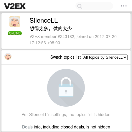
SilenceLL
想得太多，做的太少
ONLINE
V2EX member #243182, joined on 2017-07-20
17:12:53 +08:00
Switch topics list
Per SilenceLL's settings, the topics list is hidden
Deals
info, including closed deals, is not hidden