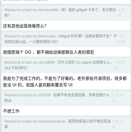
Replied to a topic by diandian666
焯！我的 giffgaff 卡卒了，各位佬的
4 天
›
前
呢？
还有其他运营商推荐么？
Replied to a topic by SteinsGate
Giffgaff 封号潮？话费余额带不走？不
7 月
›
30 日
如短信捐公益，一分都别留给 GG！
我情愿捐个 GG ，都不捐给动保那群反人类的罪犯
Replied to a topic by Leon6868
为什么现在 CLI agent 应用那么火，
7 月 27
›
日
GUI 不好用吗？
我是为了完成工作的，不是为了好看的。老外那些开源项目，很多都
是没 UI 的，就国人喜欢翻来覆去写 UI
Replied to a topic by 052678
如果不考虑金钱因素，你希望做什么
7 月 23
›
日
职业
不想工作
Replied to a topic by xiaoliuzhenshuai
股票到底是认知不够还是韭
7 月 21
›
日
菜