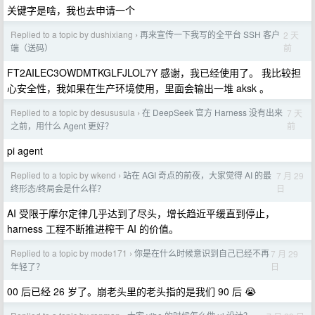
关键字是啥，我也去申请一个
Replied to a topic by dushixiang
再来宣传一下我写的全平台 SSH 客户
2 天
›
前
端（送码）
FT2AILEC3OWDMTKGLFJLOL7Y 感谢，我已经使用了。 我比较担
心安全性，我如果在生产环境使用，里面会输出一堆 aksk 。
Replied to a topic by desususula
在 DeepSeek 官方 Harness 没有出来
7 天
›
前
之前，用什么 Agent 更好？
pi agent
Replied to a topic by wkend
站在 AGI 奇点的前夜，大家觉得 AI 的最
7 月 29
›
日
终形态/终局会是什么样？
AI 受限于摩尔定律几乎达到了尽头，增长趋近平缓直到停止，
harness 工程不断推进榨干 AI 的价值。
Replied to a topic by mode171
你是在什么时候意识到自己已经不再
7 月 29
›
日
年轻了？
00 后已经 26 岁了。崩老头里的老头指的是我们 90 后 😭