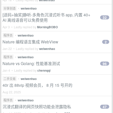
weiwenhao
分享创造
•
weiwenhao
[送码+抽奖]静听-多角色沉浸式听书 app, 内置 40+
32
AI 离线语音可以免费使用
Apr 3 • Lastly replied by
MorningBOBO
程序员
•
weiwenhao
Nature 编程语言集成 WebView
2
Jan 22 • Lastly replied by
weiwenhao
程序员
•
weiwenhao
Nature vs Golang: 性能基准测试
96
Jan 4 • Lastly replied by
chennqqi
二手交易
•
weiwenhao
40r 出 88vip 视频会员， 8 月 15 号开的
Aug 22, 2025
程序员
•
weiwenhao
沉浸式翻译的网页快照功能会泄露隐私
47