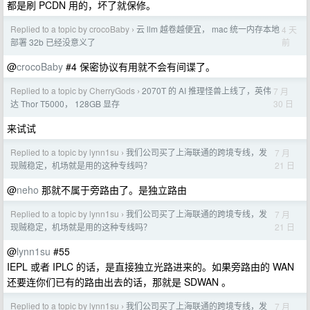
都是刷 PCDN 用的，坏了就保修。
Replied to a topic by crocoBaby
云 llm 越卷越便宜， mac 统一内存本地
4 天
›
前
部署 32b 已经没意义了
@
crocoBaby
#4 保密协议有用就不会有间谍了。
Replied to a topic by CherryGods
2070T 的 AI 推理怪兽上线了，英伟
7 月
›
30 日
达 Thor T5000， 128GB 显存
来试试
Replied to a topic by lynn1su
我们公司买了上海联通的跨境专线，发
7 月
›
21 日
现贼稳定，机场就是用的这种专线吗？
@
neho
那就不属于旁路由了。是独立路由
Replied to a topic by lynn1su
我们公司买了上海联通的跨境专线，发
7 月
›
21 日
现贼稳定，机场就是用的这种专线吗？
@
lynn1su
#55
IEPL 或者 IPLC 的话，是直接独立光路进来的。如果旁路由的 WAN
还要连你们已有的路由出去的话，那就是 SDWAN 。
Replied to a topic by lynn1su
我们公司买了上海联通的跨境专线，发
7 月
›