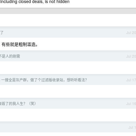
 including closed deals, is not hidden
步了
Jul 2
高，有些就是粗制滥造。
不是人的刚需
Jul 2
gram 一搜全是灰产群，做了个过滤版收录站，想听听看法？
Jul 1
像毁了的我人生？（笑）
Jul 1
Jul 