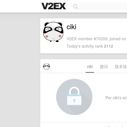
ciki
V2EX member #70209, joined on 
Today's activity rank
2112
ciki
提问
技术话
Per ciki's se