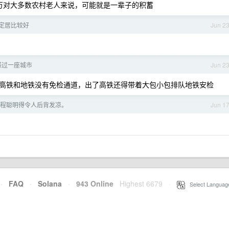
十万对大多数农村老人来说，可能就是一辈子的积蓄
定居比较好
Jun 2
感过一座城市
Jun 2
高铁和地铁没有免检通道，出了高铁还得带着大包小包排队地铁安检
 编程聪明得令人后背发凉。
Jun 1
·
FAQ
·
Solana
·
943 Online
Highest 6679
·
Select Languag