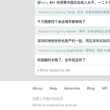
@
layxy
#31 你得算中国实际收入水平，一二
Replied to a topic by
Tianqi
生活
财富自由后在哪里
›
›
千万随便找个省会城市都够用了
Replied to a topic by
lijianan
深圳
从来没有这么反
›
›
深圳的地铁安检也是严的一批，然后深圳北站的
Replied to a topic by
langhuishan
程序员
现在 AI
›
›
你接触的太晚了，去年就这样了
More replies by ciki
»
About
·
Help
·
Advertise
·
Blog
·
API
创意工作者们的社区
World is powered by solitude