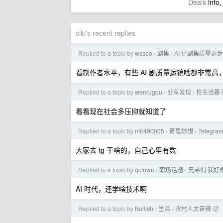
Deals
info,
ciki's recent replies
Replied to a topic by
wsseo
剧集
AI 让剧集质量退
›
›
看制作者水平，有些 AI 剧质量运镜啥都非常
Replied to a topic by
wenrugou
分享发现
性生活是
›
›
看看现在社会多压抑就知道了
Replied to a topic by
mir490005
奇思妙想
Tele
›
›
大家去 tg 干啥的，自己心里有数
Replied to a topic by
qclown
职场话题
兄弟们 我好
›
›
AI 时代，还学啥技术啊
Replied to a topic by
Bullish
生活
农村人太苦辣 🥵
›
›