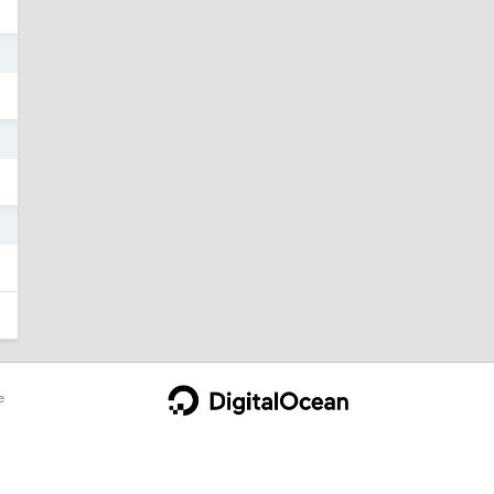
3
3
7
e