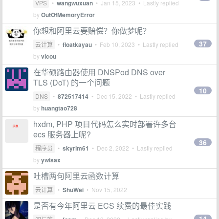
VPS
•
wangwuxuan
•
Jan 15, 2023
• Lastly replied
by
OutOfMemoryError
你想和阿里云要赔偿？你做梦呢？
37
云计算
•
floatkayau
•
Feb 10, 2023
• Lastly replied
by
vicou
在华硕路由器使用 DNSPod DNS over
TLS (DoT) 的一个问题
10
DNS
•
872517414
•
Dec 15, 2022
• Lastly replied
by
huangtao728
hxdm, PHP 项目代码怎么实时部署许多台
ecs 服务器上呢?
36
程序员
•
skyrim61
•
Dec 2, 2022
• Lastly replied
by
ywisax
吐槽两句阿里云函数计算
云计算
•
ShuWei
•
Nov 15, 2022
是否有今年阿里云 ECS 续费的最佳实践
14