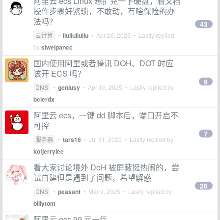
阿里云 ecs Linux 想扩充一下硬盘，看文档
操作步骤好繁琐，不敢动，有啥保险的办
法吗？
43
云计算
•
liuliuliuliu
•
Apr 26, 2025
• Lastly replied
by
siweipancc
国内使用阿里或者腾讯 DOH、DOT 时应
该开 ECS 吗？
9
DNS
•
geniusy
•
Apr 16, 2025
• Lastly replied by
bclerdx
阿里云 ecs，一键 dd 脚本后，端口开启不
可控
7
服务器
•
tars16
•
Jul 31, 2025
• Lastly replied by
kofjerrylee
看大家讨论境外 DoH 被屏蔽挺热闹的，尝
试自建但是遇到了问题，希望解惑
26
DNS
•
peasant
•
Mar 9, 2025
• Lastly replied by
billytom
阿里云 ecs 99 元一年