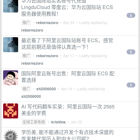
华为云国际站实名账号代充值
LingduCloud 零度云：华为云国际站 ECS
服务器使用教程！
1
推广
•
rebornszoro
•
Apr 23
• Lastly replied by
rebornszoro
最近看了下阿里云国际站账号 ECS，感觉
这层前期还是值得认真选一下！
1
推广
•
rebornszoro
•
Apr 17
• Lastly replied by
rebornszoro
国际阿里云账号出售：阿里云国际 ECS 配
置选择
1
推广
•
xh2006000
•
Apr 14
• Lastly replied by
xh2006000
AI 写代码翻车实录：阿里云国际一次 2565
美金的学费
全球工单系统
•
krisitina
•
Jan 23
学历差, 能不能通过开发个有点技术深度的
库来替代学历入职中大公司呢?