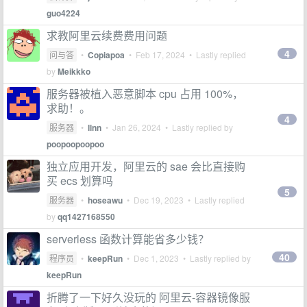
guo4224
求教阿里云续费费用问题
4
问与答
•
Copiapoa
•
Feb 17, 2024
• Lastly replied
by
Meikkko
服务器被植入恶意脚本 cpu 占用 100%，
求助！。
4
服务器
•
llnn
•
Jan 26, 2024
• Lastly replied by
poopoopoopoo
独立应用开发，阿里云的 sae 会比直接购
买 ecs 划算吗
5
服务器
•
hoseawu
•
Dec 19, 2023
• Lastly replied
by
qq1427168550
serverless 函数计算能省多少钱？
40
程序员
•
keepRun
•
Dec 1, 2023
• Lastly replied by
keepRun
折腾了一下好久没玩的 阿里云-容器镜像服