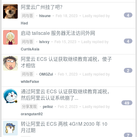
阿里云广州挂了吧？
4
问与答
•
hisune
•
Feb 18, 2023
• Lastly replied by
Had
启动 tailscale 服务器无法访问外网
4
问与答
•
lslvxy
•
Feb 15, 2023
• Lastly replied by
CurtisAsia
阿里云 ECS 认证获取继续教育减税，傻子
才相信
2
问与答
•
OMGZui
•
Feb 1, 2023
• Lastly replied by
whileFalse
通过阿里云 ECS 认证获取继续教育减税，
然后阿里云认证系统崩了...
49
分享发现
•
pelloz
•
Feb 2, 2023
• Lastly replied by
orangutan92
转让阿里云 ECS 两核 4G1M 2030 年 10
月过期
7