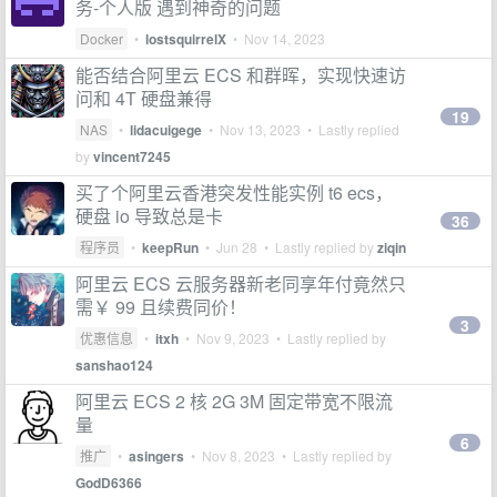
务-个人版 遇到神奇的问题
Docker
•
lostsquirrelX
•
Nov 14, 2023
能否结合阿里云 ECS 和群晖，实现快速访
问和 4T 硬盘兼得
19
NAS
•
lidacuigege
•
Nov 13, 2023
• Lastly replied
by
vincent7245
买了个阿里云香港突发性能实例 t6 ecs，
硬盘 io 导致总是卡
36
程序员
•
keepRun
•
Jun 28
• Lastly replied by
ziqin
阿里云 ECS 云服务器新老同享年付竟然只
需￥ 99 且续费同价！
3
优惠信息
•
itxh
•
Nov 9, 2023
• Lastly replied by
sanshao124
阿里云 ECS 2 核 2G 3M 固定带宽不限流
量
6
推广
•
asingers
•
Nov 8, 2023
• Lastly replied by
GodD6366