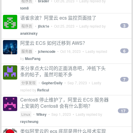
程序员
•
brader
•
Oct 26, 2023
• Lastly replied by
tom8
语雀余波？阿里云 ecs 监控页面挂了
3
程序员
•
j0ck1e
•
Oct 25, 2023
• Lastly replied by
anakinsky
阿里云 ECS 如何迁移到 AWS？
6
服务器
•
jchencode
•
Oct 16, 2023
• Lastly replied
by
MaxFang
来分享点大公司的正面消息吧，冲抵下头
条的帖子，虽然可能不多
7
分享发现
•
GopherDaily
•
Sep 7, 2023
• Lastly
replied by
Reficul
Centos8 停止维护了，阿里云 ECS 服务器
上安装的 Centos8 会有什么影响？
17
Linux
•
Wikey
•
Sep 1, 2023
• Lastly replied by
raycheung
类似阿里云的 ecs 底层是用什么技术实现