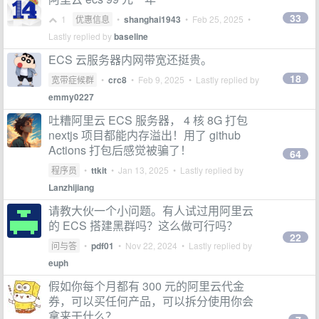
33
1
优惠信息
•
shanghai1943
•
Feb 25, 2025
•
Lastly replied by
baseline
ECS 云服务器内网带宽还挺贵。
18
宽带症候群
•
crc8
•
Feb 9, 2025
• Lastly replied by
emmy0227
吐糟阿里云 ECS 服务器， 4 核 8G 打包
nextjs 项目都能内存溢出！用了 github
Actions 打包后感觉被骗了！
64
程序员
•
ttkit
•
Jan 13, 2025
• Lastly replied by
Lanzhijiang
请教大伙一个小问题。有人试过用阿里云
的 ECS 搭建黑群吗？这么做可行吗？
22
问与答
•
pdf01
•
Nov 22, 2024
• Lastly replied by
euph
假如你每个月都有 300 元的阿里云代金
券，可以买任何产品，可以拆分使用你会
拿来干什么？