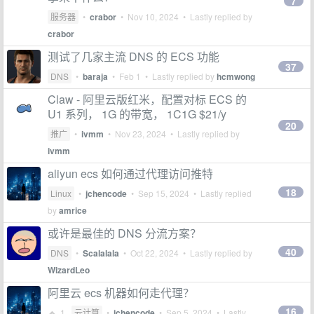
7
服务器
•
crabor
•
Nov 10, 2024
• Lastly replied by
crabor
测试了几家主流 DNS 的 ECS 功能
37
DNS
•
baraja
•
Feb 1
• Lastly replied by
hcmwong
Claw - 阿里云版红米，配置对标 ECS 的
U1 系列， 1G 的带宽， 1C1G $21/y
20
推广
•
ivmm
•
Nov 23, 2024
• Lastly replied by
ivmm
aliyun ecs 如何通过代理访问推特
18
Linux
•
jchencode
•
Sep 15, 2024
• Lastly replied
by
amrice
或许是最佳的 DNS 分流方案？
40
DNS
•
Scalalala
•
Oct 22, 2024
• Lastly replied by
WizardLeo
阿里云 ecs 机器如何走代理？
16
1
云计算
•
jchencode
•
Sep 5, 2024
• Lastly