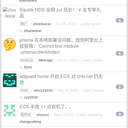
mskumiko
Squids RDS 全网 zui 低价！ V 友专享礼
品
5
推广
•
zhuxiaocai
•
Jun 28, 2023
• Lastly replied
by
zhuxiaocai
prisma 在本地部署没问题，放到阿里云上
就报错： Cannot find module
'.prisma/client/index'
5
Node.js
•
hikarugo
•
Jun 11, 2023
• Lastly replied
by
fyxtc
adguard home 开启 ECS 对 cnki.net 仍无
效
5
DNS
•
Jerry23333
•
May 16, 2023
• Lastly replied
by
czy0538
ECS 半夜 11 点宕机了。。
8
程序员
•
storyxc
•
May 6, 2023
• Lastly replied by
zhangxudong