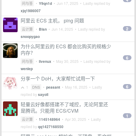
问与答
•
Y9qn1d
•
Jun 17, 2025
• Lastly replied by
xjq1986007
阿里云 ECS 主机， ping 问题
2
云计算
•
Bisn
•
Jun 14, 2025
• Lastly replied by
snoopygao
为什么阿里云的 ECS 都会比购买的规格少
内存？
6
问与答
•
livenux
•
May 30, 2025
• Lastly replied by
wenlep
分享一个 DoH，大家帮忙试用一下
6
1
DNS
•
peasant
•
May 16, 2025
• Lastly
replied by
sayoll
轻量云好像都搭建不了域控，无论阿里还
是腾讯。只能用 ECS/CVM
1
云计算
•
1145148964
•
Apr 30, 2025
• Lastly
replied by
qq1427168550