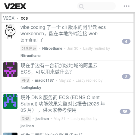
V2EX
ecs
›
vibe coding 了一个 cli 版本的阿里云 ecs
workbench，能在本地终端连接 web
terminal 了
4
分享创造
•
Nitroethane
•
Jun 30
• Lastly replied by
Nitroethane
现在手边有一台新加坡地域的阿里云
ECS，可以用来做什么？
3
VPS
•
magic1187
•
May 22
• Lastly replied by
feelinglucky
境外 DNS 服务商 ECS (EDNS Client
Subnet) 功能效果完整对比报告(2026 年
05 月） ，供大家参考使用
55
DNS
•
joelincn
•
May 31
• Lastly replied by
joelincn