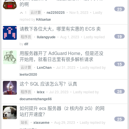
的啊
23
1
云计算
•
ns2250225
•
Nov 5, 2023
• Lastly
replied by
HAluelue
请教下各位大大，哪里有实惠的 ECS 卖
19
程序员
•
liulangyude
•
Aug 1, 2023
• Lastly replied
by
dif
用服务器开了 AdGuard Home，但是还没
开始用，就看日志里有很多解析请求
15
云计算
•
LxnChan
•
Jul 31, 2023
• Lastly replied by
leefor2020
这个 SQL 应该怎么写？认真
28
程序员
•
leixx
•
Jul 23, 2023
• Lastly replied by
documentzhangx66
如何提升 ecs 服务器（2 核内存 2G）的网
站打开速度？
25
站长
•
xiaxueme
•
Aug 29, 2023
• Lastly replied by