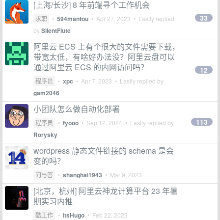
[上海/长沙] 8 年前端寻个工作机会
33
求职
•
594mantou
•
Apr 27, 2023
• Lastly replied
by
SilentFlute
阿里云 ECS 上有个很大的文件需要下载，
带宽太低，有啥好办法没？阿里云盘可以
通过阿里云 ECS 的内网访问吗？
12
程序员
•
xpc
•
Apr 7, 2023
• Lastly replied by
gam2046
小团队怎么做自动化部署
113
程序员
•
fyooo
•
Sep 12, 2024
• Lastly replied by
Rorysky
wordpress 静态文件链接的 schema 是会
变的吗？
问与答
•
shanghai1943
•
Mar 9, 2023
[北京，杭州] 阿里云神龙计算平台 23 年暑
期实习内推
酷工作
•
itsHugo
•
Feb 22, 2023