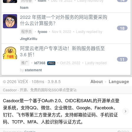
问与答
•
foam
•
Dec 19, 2022
• Lastly replied by
foam
2022 年搭建一个对外服务的网站需要采购
什么云计算服务？
18
程序员
•
fyooo
•
Nov 9, 2022
• Lastly replied by
JingKeWu
阿里云老用户专享活动！新购服务器低至
3.6 折！
11
推广
•
id7368
•
Oct 25, 2022
• Lastly replied
PRO
by
statement
© 2026 V2EX · 108ms · 3.9.8.5
About
·
Language
Casdoor - 开源、免费的国际化SSO单点登录🚀
Casdoor是一个基于OAuth 2.0、OIDC和SAML的开源单点登
录系统，支持QQ、微信、企业微信、Google、Facebook、
›
钉钉、飞书等第三方登录方式，支持邮箱验证码、手机验证
码、TOTP、MFA、人脸识别等认证方式。
Promoted by
Casbin
PRO