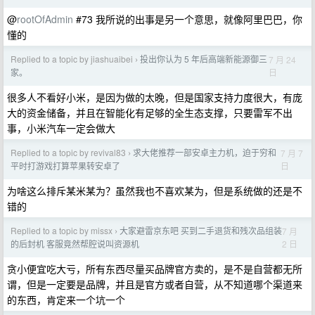
@
rootOfAdmin
#73 我所说的出事是另一个意思，就像阿里巴巴，你
懂的
Replied to a topic by jiashuaibei
投出你认为 5 年后高端新能源御三
7 月 24
›
日
家。
很多人不看好小米，是因为做的太晚，但是国家支持力度很大，有庞
大的资金储备，并且在智能化有足够的全生态支撑，只要雷军不出
事，小米汽车一定会做大
Replied to a topic by revival83
求大佬推荐一部安卓主力机，迫于穷和
7 月 7
›
日
平时打游戏打算苹果转安卓了
为啥这么排斥某米某为？虽然我也不喜欢某为，但是系统做的还是不
错的
Replied to a topic by missx
大家避雷京东吧 买到二手退货和残次品组装
7 月
›
2 日
的后封机 客服竟然帮腔说叫资源机
贪小便宜吃大亏，所有东西尽量买品牌官方卖的，是不是自营都无所
谓，但是一定要是品牌，并且是官方或者自营，从不知道哪个渠道来
的东西，肯定来一个坑一个