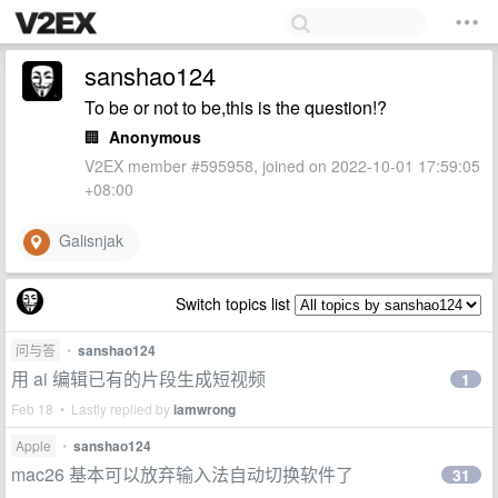
sanshao124
To be or not to be,this is the question!?
🏢
Anonymous
V2EX member #595958, joined on 2022-10-01 17:59:05
+08:00
Galisnjak
Switch topics list
问与答
•
sanshao124
用 ai 编辑已有的片段生成短视频
1
Feb 18 • Lastly replied by
iamwrong
Apple
•
sanshao124
mac26 基本可以放弃输入法自动切换软件了
31