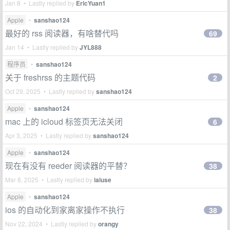
Jan 8 • Lastly replied by
EricYuan1
Apple
•
sanshao124
最好的 rss 阅读器，有啥替代吗
69
Jan 14 • Lastly replied by
JYL888
程序员
•
sanshao124
关于 freshrss 的主题代码
2
Oct 29, 2025 • Lastly replied by
sanshao124
Apple
•
sanshao124
mac 上的 icloud 标签页无法关闭
6
Apr 3, 2025 • Lastly replied by
sanshao124
Apple
•
sanshao124
现在有没有 reeder 阅读器的平替？
38
Mar 8, 2025 • Lastly replied by
iaiuse
Apple
•
sanshao124
ios 的自动化到家离家操作不执行
38
Nov 22, 2024 • Lastly replied by
orangy