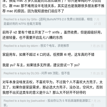
深，换成 mac 才多久就能对比出优缺点了？你只是单纯的不习惯而
已，跟 mac 那不难用没半毛钱关系，其实这也是我跟很多朋友都不推
荐 mac 的原因，因为我知道他们适应不了
Replied to a topic by Qiita
[送码] BuhoNTFS 2.0 免费公测招募，相信
7 月
›
27 日
是最好用的 NTFS 挂载方案哦
前阵子 v2 里有个楼主开发了一个 xntfs ，虽然收费，但是超级好用，
还很轻量，也不需要开启乱七八糟的东西
Replied to a topic by ddzm
想买个电车，求佬推荐
7 月 25 日
›
家庭用车，如果不超过 4 口的话，低预算 i6 吧，这车真的不错
我是 yu7 车主，如果钱多无所谓，建议尝试一下 yu7
Replied to a topic by DLOG
问界 M9 顶配，值不值
7 月 25 日
›
对车本身没啥发言权，不喜欢华为，不过我个人不喜欢大方壳子，太
丑了，如果你是家庭需求，那必选大方壳子，没办法，空间大，否则
我想不出买这类车的意义是什么？那么大不好开不好停的
Replied to a topic by jiashuaibei
投出你认为 5 年后高端新能源御三
7 月 25
›
日
家。