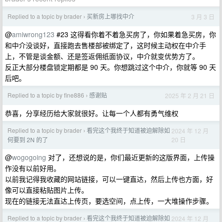
Replied to a topic by brader
买新房上哪找中介
3 月 3 日
›
@
amiwrong123
#23 这得看你着不着急买房了，你如果着急买房，你
和中介没谈好，直接跑去售楼部被绑定了，这时候主动权在中介手
上，不管是谈金额、还是签返佣纸面协议，中介就变优势方了。
反正大部分楼盘锁定期都是 90 天。你想跳过这个中介，你就等 90 天
后吧。
Replied to a topic by fine886
感谢贴
2025 年 2 月 21 日
›
恭喜，分享经历给大家就很好。让每一个人都有勇气维权
Replied to a topic by brader
看完这个我终于知道被迫解除如
2024 年 12 月
›
20 日
何要到 2N 的了
@
wogogoing
对了，还想说的是，你们最近更新的这版界面，上传操
作没有以前好用。
以前我记得我收藏的网站链接，可以一键直达，然后上传也方面，好
像可以直接粘贴图片上传。
现在的链接无法直达上传页，要选空间，点上传，一大堆操作步骤。
Replied to a topic by brader
看完这个我终于知道被迫解除如
2024 年 12 月
›