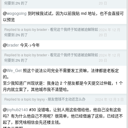
20 日
何要到 2N 的了
@
wogogoing
到时候我试试，因为以前我贴 md 地址，也不会直接可
以预览
Replied to a topic by brader
看完这个我终于知道被迫解除如
2024 年 12 月
›
20 日
何要到 2N 的了
@
brader
今天->今年
Replied to a topic by brader
看完这个我终于知道被迫解除如
2024 年 12 月
›
20 日
何要到 2N 的了
@
We_Get
照这个说法公司完全不需要发工资嘛，法律都是老板定
的。
至少我知道广州现状是：我身边 2 个朋友都是今天提交过仲裁，1 个
月内就立案了，其他城市我不清楚哈。
Replied to a topic by layxy
朋友借钱不主动还怎么办
2024 年 12 月 3 日
›
@
joyhub2140
#30 没错咯，让别人用这些借给他，他自己没有这些
吗？有为什么他自己不用呢？很简单，他已经借遍了这些，已经还不
起了，那凭啥相信会先还楼主钱。