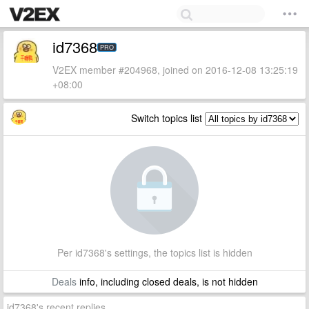
id7368
PRO
V2EX member #204968, joined on 2016-12-08 13:25:19
+08:00
Switch topics list
Per id7368's settings, the topics list is hidden
Deals
info, including closed deals, is not hidden
id7368's recent replies