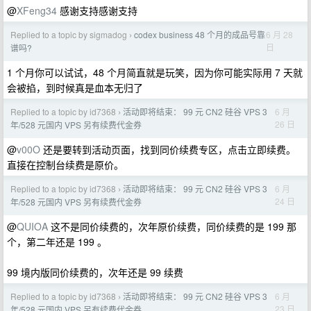
@
XFeng34
感谢支持感谢支持
Replied to a topic by sigmadog
codex business 48 个月的成品号靠
6 月 28
›
日
谱吗?
1 个月你可以试试，48 个月简直就是玩笑，因为你可能实际用 7 天就
会被掐，到时候真是血本无归了
Replied to a topic by id7368
活动即将结束： 99 元 CN2 硅谷 VPS 3
6 月
›
26 日
年/528 元国内 VPS 另有续费代金券
@
v00O
还是要转到活动页面，找到同价续费专区，点击立即续费。
直接在控制台续费是原价。
Replied to a topic by id7368
活动即将结束： 99 元 CN2 硅谷 VPS 3
6 月
›
24 日
年/528 元国内 VPS 另有续费代金券
@
QUIOA
这不是同价续费的，次年原价续费，同价续费的是 199 那
个，第二年还是 199 。
99 境内版同价续费的，次年还是 99 续费
Replied to a topic by id7368
活动即将结束： 99 元 CN2 硅谷 VPS 3
6 月
›
23 日
年/528 元国内 VPS 另有续费代金券