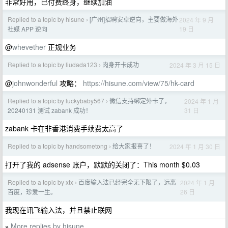
非常好用，已付费终身，继续加油
Replied to a topic by hisune
[广州]招聘安卓逆向，主要做海外
2024 年 9 月
›
19 日
社媒 APP 逆向
@
whevether
正规业务
Replied to a topic by liudada123
肉身开卡成功
2024 年 3 月 15 日
›
@
johnwonderful
攻略：
https://hisune.com/view/75/hk-card
Replied to a topic by luckybaby567
微信支持绑定外卡了，
2024 年 1 月
›
31 日
20240131 测试 zabank 成功！
zabank 卡在非香港消费手续费太高了
Replied to a topic by handsometong
给大家报喜了！
2024 年 1 月 30 日
›
打开了我的 adsense 账户，默默的关闭了：This month $0.03
Replied to a topic by xtx
百度输入法已经完全无下限了，远离
2024 年 1 月
›
26 日
百度，珍爱一生。
我现在讯飞输入法，并且禁止联网
More replies by hisune
»