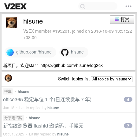
hisune
打赏
V2EX member #195201, joined on 2016-10-09 13:51:22
+08:00
github.com/hisune
hisune
新项目，欢迎star：https://github.com/hisune/log2ck
Switch topics list
拼车
•
hisune
office365 稳定车位 1 个(已连续发车 7 年)
4
Jun 18 • Lastly replied by
hisune
分享邀请码
•
hisune
新指纹浏览器 flashid 邀请码，手慢无
7
Oct 31, 2025 • Lastly replied by
hisune