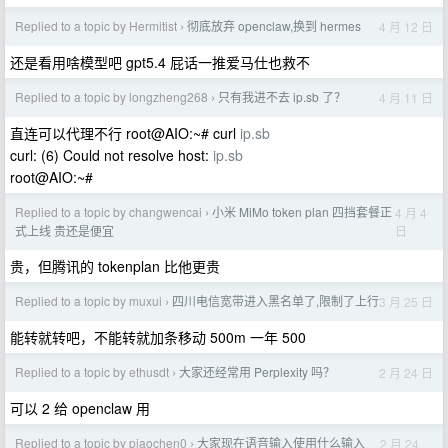
Replied to a topic by Hermitist
彻底放弃 openclaw,换到 hermes
4 月 12 日
›
还是看用啥模型吧 gpt5.4 屁话一推爱马仕也救不
Replied to a topic by longzheng268
只有我进不去 ip.sb 了？
4 月 11 日
›
直连可以代理不行 root@AIO:~# curl
ip.sb
curl: (6) Could not resolve host:
ip.sb
root@AIO:~#
Replied to a topic by changwencai
小米 MiMo token plan 四挡套餐正
4 月 4
›
日
式上线 贵还是便宜
贵，但腾讯的 tokenplan 比他更贵
Replied to a topic by muxui
四川电信宽带进入黑名单了,限制了上行
3 月 25 日
›
能转就转吧，不能转就加条移动 500m 一年 500
Replied to a topic by ethusdt
大家还经常用 Perplexity 吗？
2 月 24 日
›
可以 2 给 openclaw 用
Replied to a topic by piaochen0
大家现在语音输入使用什么输入
2 月 24
›