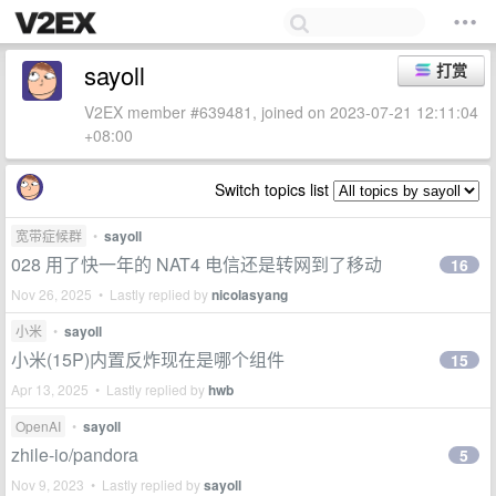
sayoll
打赏
V2EX member #639481, joined on 2023-07-21 12:11:04
+08:00
Switch topics list
宽带症候群
•
sayoll
028 用了快一年的 NAT4 电信还是转网到了移动
16
Nov 26, 2025 • Lastly replied by
nicolasyang
小米
•
sayoll
小米(15P)内置反炸现在是哪个组件
15
Apr 13, 2025 • Lastly replied by
hwb
OpenAI
•
sayoll
zhile-io/pandora
5
Nov 9, 2023 • Lastly replied by
sayoll