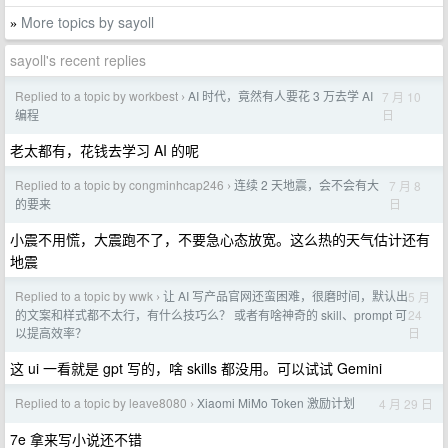
More topics by sayoll
»
sayoll's recent replies
Replied to a topic by workbest
AI 时代，竟然有人要花 3 万去学 AI
7 月 10
›
日
编程
老太都有，花钱去学习 AI 的呢
Replied to a topic by congminhcap246
连续 2 天地震，会不会有大
7 月 8
›
日
的要来
小震不用慌，大震跑不了，不要急心态放宽。这么热的天气估计还有
地震
Replied to a topic by wwk
让 AI 写产品官网还蛮困难，很磨时间，默认出
5 月
›
24
的文案和样式都不太行，有什么技巧么？ 或者有啥神奇的 skill、prompt 可
日
以提高效率？
这 ui 一看就是 gpt 写的，啥 skills 都没用。可以试试 Gemini
Replied to a topic by leave8080
Xiaomi MiMo Token 激励计划
4 月 29 日
›
7e 拿来写小说还不错