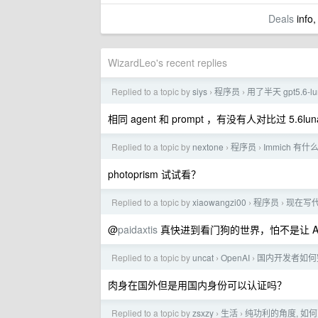
Deals
info,
WizardLeo's recent replies
Replied to a topic by
siys
程序员
用了半天 gpt5.6
›
›
相同 agent 和 prompt ，有没有人对比过 5.6l
Replied to a topic by
nextone
程序员
Immich 有
›
›
photoprism 试试看？
Replied to a topic by
xiaowangzi00
程序员
现在写
›
›
@
paidaxtis
真快进到看门狗的世界，怕不是让 AI 
Replied to a topic by
uncat
OpenAI
国内开发者如何完成 Op
›
›
肉身在国外但是用国内身份可以认证吗？
Replied to a topic by
zsxzy
生活
纯功利的角度, 如
›
›