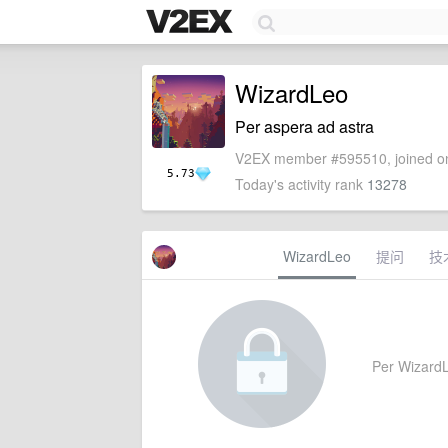
WizardLeo
Per aspera ad astra
V2EX member #595510, joined on
5.73
Today's activity rank
13278
WizardLeo
提问
技
Per WizardLe