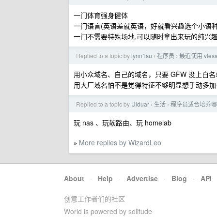
一门体育强身健体
一门语言(英语差就英语，好就看兴趣选个小语种
一门不需要特殊场地,可以随时拿出来玩的纯兴
Replied to a topic by
lynn1su
程序员
最近使用 vle
›
›
用小众域名、自己的域名，只要 GFW 没上白
用大厂域名怕不是觉得特征不够明显想手动多加一点
Replied to a topic by
Ulduar
生活
程序员适合培养哪
›
›
玩 nas 、玩软路由、玩 homelab
More replies by WizardLeo
»
About
·
Help
·
Advertise
·
Blog
·
API
创意工作者们的社区
World is powered by solitude