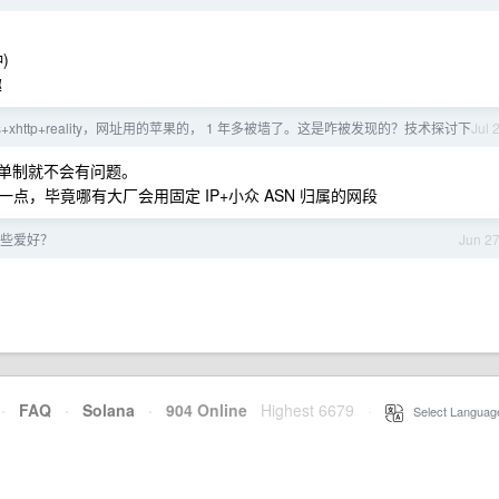
)
趣
ss+xhttp+reality，网址用的苹果的， 1 年多被墙了。这是咋被发现的？技术探讨下
Jul 
名单制就不会有问题。
，毕竟哪有大厂会用固定 IP+小众 ASN 归属的网段
些爱好？
Jun 2
·
FAQ
·
Solana
·
904 Online
Highest 6679
·
Select Languag