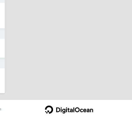
2
7
e