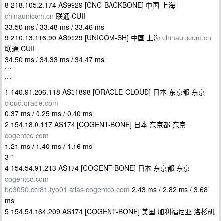
8 218.105.2.174 AS9929 [CNC-BACKBONE] 中国 上海
chinaunicom.cn
联通 CUII
33.50 ms / 33.48 ms / 33.46 ms
9 210.13.116.90 AS9929 [UNICOM-SH] 中国 上海
chinaunicom.cn
联通 CUII
34.50 ms / 34.33 ms / 34.47 ms
```
```
1 140.91.206.118 AS31898 [ORACLE-CLOUD] 日本 东京都 东京
cloud.oracle.com
0.37 ms / 0.25 ms / 0.40 ms
2 154.18.0.117 AS174 [COGENT-BONE] 日本 东京都 东京
cogentco.com
1.21 ms / 1.40 ms / 1.16 ms
3 *
4 154.54.91.213 AS174 [COGENT-BONE] 日本 东京都 东京
cogentco.com
be3050.ccr81.tyo01.atlas.cogentco.com
2.43 ms / 2.82 ms / 3.68
ms
5 154.54.164.209 AS174 [COGENT-BONE] 美国 加利福尼亚 洛杉矶