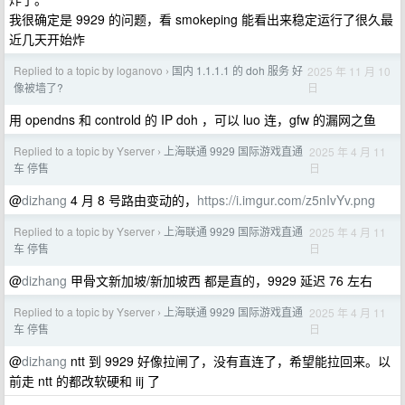
我很确定是 9929 的问题，看 smokeping 能看出来稳定运行了很久最
近几天开始炸
Replied to a topic by loganovo
国内 1.1.1.1 的 doh 服务 好
2025 年 11 月 10
›
日
像被墙了?
用 opendns 和 controld 的 IP doh ，可以 luo 连，gfw 的漏网之鱼
Replied to a topic by Yserver
上海联通 9929 国际游戏直通
2025 年 4 月 11
›
日
车 停售
@
dizhang
4 月 8 号路由变动的，
https://i.imgur.com/z5nIvYv.png
Replied to a topic by Yserver
上海联通 9929 国际游戏直通
2025 年 4 月 11
›
日
车 停售
@
dizhang
甲骨文新加坡/新加坡西 都是直的，9929 延迟 76 左右
Replied to a topic by Yserver
上海联通 9929 国际游戏直通
2025 年 4 月 11
›
日
车 停售
@
dizhang
ntt 到 9929 好像拉闸了，没有直连了，希望能拉回来。以
前走 ntt 的都改软硬和 iij 了