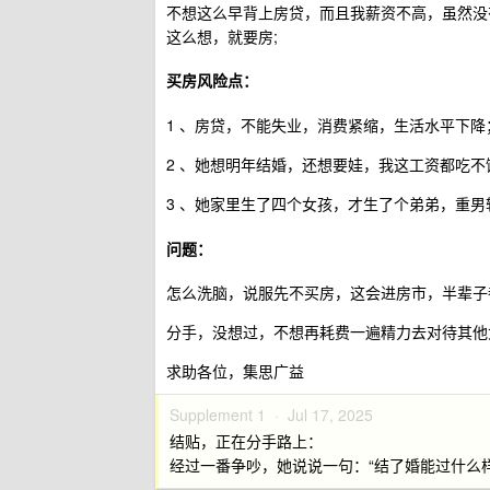
不想这么早背上房贷，而且我薪资不高，虽然没
这么想，就要房;
买房风险点：
1 、房贷，不能失业，消费紧缩，生活水平下降
2 、她想明年结婚，还想要娃，我这工资都吃不
3 、她家里生了四个女孩，才生了个弟弟，重男
问题：
怎么洗脑，说服先不买房，这会进房市，半辈子
分手，没想过，不想再耗费一遍精力去对待其他
求助各位，集思广益
Supplement 1 ·
Jul 17, 2025
结贴，正在分手路上：
经过一番争吵，她说说一句：“结了婚能过什么