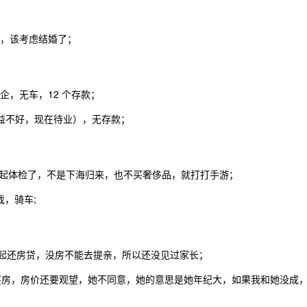
了，该考虑结婚了；
业私企，无车，12 个存款；
效益不好，现在待业），无存款；
起体检了，不是下海归来，也不买奢侈品，就打打手游；
戏，骑车;
一起还房贷，没房不能去提亲，所以还没见过家长；
着急买房，房价还要观望，她不同意，她的意思是她年纪大，如果我和她没成