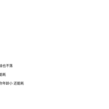
我啥也不落
能耗
你年龄小 还能耗