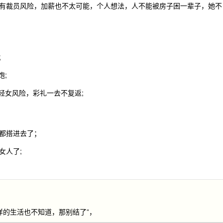
有裁员风险，加薪也不太可能，个人想法，人不能被房子困一辈子，她不
；
饱;
轻女风险，彩礼一去不复返;
都搭进去了；
女人了;
样的生活也不知道，那别结了”，