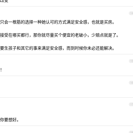
改变
1
只会一根筋的选择一种她认可的方式满足安全感，也就是买房。
接受在哪买都行，那你就尽量买个便宜的老破小，少赔点就是了。
要生孩子和其它的事来满足安全感，而到时候你未必还能解决。
1
！
1
1
你要想好。
1