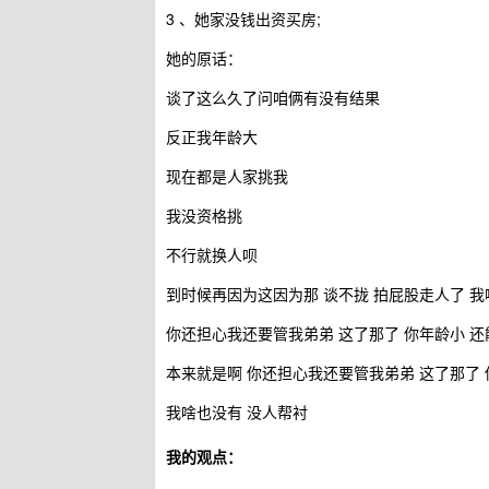
3 、她家没钱出资买房;
她的原话：
谈了这么久了问咱俩有没有结果
反正我年龄大
现在都是人家挑我
我没资格挑
不行就换人呗
到时候再因为这因为那 谈不拢 拍屁股走人了 
你还担心我还要管我弟弟 这了那了 你年龄小 还
本来就是啊 你还担心我还要管我弟弟 这了那了 
我啥也没有 没人帮衬
我的观点：