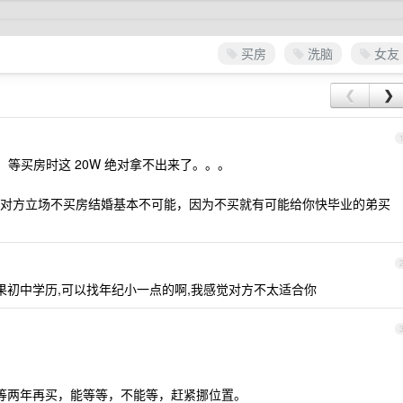
买房
洗脑
女友
❮
❯
，等买房时这 20W 绝对拿不出来了。。。
对方立场不买房结婚基本不可能，因为不买就有可能给你快毕业的弟买
果初中学历,可以找年纪小一点的啊,我感觉对方不太适合你
，等两年再买，能等等，不能等，赶紧挪位置。