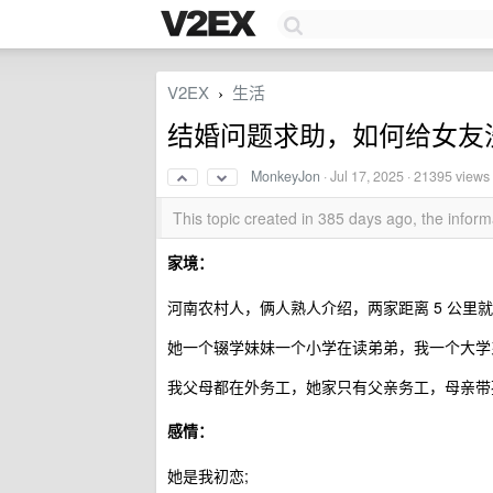
V2EX
生活
›
结婚问题求助，如何给女友
MonkeyJon
·
Jul 17, 2025
· 21395 views
This topic created in 385 days ago, the info
家境：
河南农村人，俩人熟人介绍，两家距离 5 公里
她一个辍学妹妹一个小学在读弟弟，我一个大学
我父母都在外务工，她家只有父亲务工，母亲带
感情：
她是我初恋;