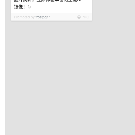
镜像！✨
Promoted by
frostpg11
PRO
，