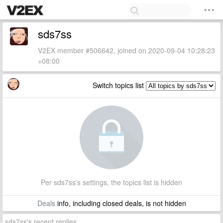
sds7ss
V2EX member #506642, joined on 2020-09-04 10:28:23
+08:00
Switch topics list
Per sds7ss's settings, the topics list is hidden
Deals
info, including closed deals, is not hidden
sds7ss's recent replies