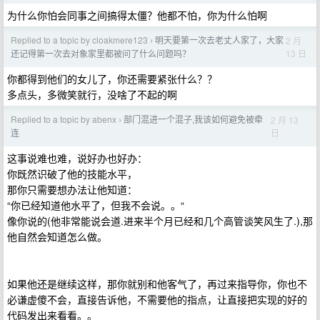
为什么你怕会同事之间搞得太僵？他都不怕，你为什么怕啊
Replied to a topic by cloakmere123
明天要第一次去老丈人家了，大家
2 月
›
13 日
还记得第一次去对象家里都被问了什么问题吗？
你都得到他们的女儿了，你还需要紧张什么？？
多点头，多微笑就行，没啥了不起的啊
Replied to a topic by abenx
部门混进一个混子,我该如何避免被牵
2 月 13
›
日
连
这事说难也难，说好办也好办：
你既然识破了他的技能水平，
那你只需要想办法让他知道：
“你已经知道他水平了，但我不会说。。“
像你说的(他非常能说会道.进来半个月已经和几个高管谈笑风生了.),那
他自然会知道怎么做。
如果他还是继续这样，那你就别和他客气了，再过来指导你，你也不
必谦虚傻不会，直接告诉他，不需要他的指点，让直接把实现的好的
代码发出来看看。。