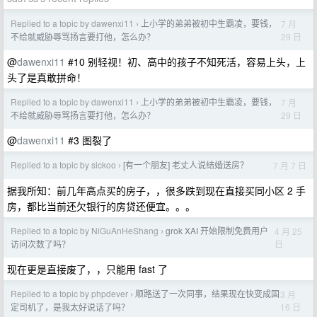
Replied to a topic by dawenxi11
上小学的弟弟被初中生霸凌，要钱，
7 月
›
29 日
不给就威胁辱骂扬言要打他，怎么办？
@
dawenxi11
#10 别轻视！初、高中的孩子不知死活，容易上头，上
头了是真敢拼命！
Replied to a topic by dawenxi11
上小学的弟弟被初中生霸凌，要钱，
7 月
›
29 日
不给就威胁辱骂扬言要打他，怎么办？
@
dawenxi11
#3 图裂了
Replied to a topic by sickoo
[有一个朋友] 老丈人说结婚送房？
7 月 7 日
›
据我所知：前几年高点买的房子，，很多跌到现在直接买同小区 2 手
房，都比当前还欠银行的房贷还便宜。。。
Replied to a topic by NiGuAnHeShang
grok XAI 开始限制免费用户
4 月 25
›
日
访问次数了吗？
现在更是直接废了，，只能用 fast 了
Replied to a topic by phpdever
顺路送了一次同事，结果现在快变成固
3 月
›
16 日
定司机了，是我太好说话了吗？