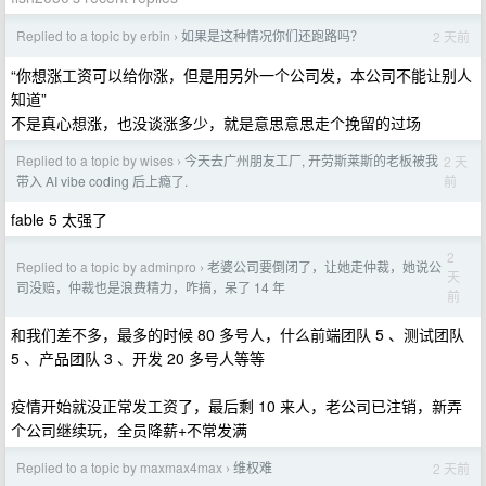
Replied to a topic by erbin
如果是这种情况你们还跑路吗？
2 天前
›
“你想涨工资可以给你涨，但是用另外一个公司发，本公司不能让别人
知道”
不是真心想涨，也没谈涨多少，就是意思意思走个挽留的过场
Replied to a topic by wises
今天去广州朋友工厂, 开劳斯莱斯的老板被我
2 天
›
前
带入 AI vibe coding 后上瘾了.
fable 5 太强了
2
Replied to a topic by adminpro
老婆公司要倒闭了，让她走仲裁，她说公
›
天
司没赔，仲裁也是浪费精力，咋搞，呆了 14 年
前
和我们差不多，最多的时候 80 多号人，什么前端团队 5 、测试团队
5 、产品团队 3 、开发 20 多号人等等
疫情开始就没正常发工资了，最后剩 10 来人，老公司已注销，新弄
个公司继续玩，全员降薪+不常发满
Replied to a topic by maxmax4max
维权难
2 天前
›