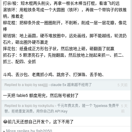
打尜/梭：短木棍两头削尖，再拿一根长木棒当打棍，看谁飞的远
滚铁环：用粗铁条弯成一个大圆圈（铁环），再做一个带钩子的铁推
柄，推着走
柳花棍：把柳条外皮一圈圈削开，不削断，削成一层一层花瓣，像花
棒
砸钱锅：地上画圆，硬币堆放圈中，远处画线，脚不能越线，轮流扔
石片，砸出圈外硬币赢走
摔花包：纸叠成正方形包子状，然后放地上砸，砸翻面了就赢
抓石子：5 颗漂亮石子，先抛翻面，然后放地上抛起来抓一、抓二、
抓三、配四、全抓
斗鸡、丢沙包、老鹰抓小鸡、跳房子、打弹珠、丢手帕、
Replied to a topic by sssjjjjj
claude 5x 越来越不经用了
5 天前
›
一天把 fable5 额度用完，然后账号被封了
Replied to a topic by rockyliuliu
千元年费太贵，搓一个 Typeless 免费平
5 天
›
前
替，拒绝重复消费，用你自己的 API Key
😂前几天还想自己开发个，这下不用了
More replies by fish2050
»