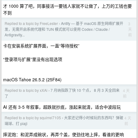
才 1000 算了吧，同事接活一要钱人家就不让做了，上万的工钱也要
不到
Replied to a topic by FreeLester
Antify — 基于 macOS 原生网络扩展开
3
›
天
发，无需开启系统代理和 TUN 模式就可以使用 Codex / Claude /
前
Antigravity...
卡在安装系统扩展界面，一直“等待授权”
“登录项与扩展”里没有出现选项
macOS Tahoe 26.5.2 (25F84)
Replied to a topic by xXAi
7 月纳指跌了快 10 个点， 8 月 3 天全回来
4 天
›
前
了
AI 还有 3-5 年叙事，超跌就抄底，涨起来就清，适合中波段玩
Replied to a topic by squirrel7105
大家还记得小时候玩的东西吗？弹玻
4 天
›
前
璃球、打 piaji
摔泥炮：和泥弄成碗状，再弄个盖，使劲往地上摔，看谁的更响