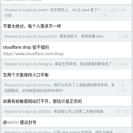
Replied to a topic by jedeft
在实用性上， k3 比 dsv4 差了一
13 小时 4 分钟
›
前
万倍
不要太绝对，每个人需求不一样
Replied to a topic by foryou2023
重复造轮子，简单部署 html
2 天前
›
cloudflare drop 挺不错的
https://www.cloudflare.com/drop/
Replied to a topic by Bologna
都说生育率低，身边结婚的都有娃了
7 月 28 日
›
生两个才能保持人口平衡
Replied to a topic by lynn1su
我们公司买了上海联通的跨境专线，发
7 月
›
21 日
现贼稳定，机场就是用的这种专线吗？
如果有些敏感网站打不开，那估计是正宗的
Replied to a topic by d2036a
新加坡公司上班第二天被炒鱿鱼
7 月 7 日
›
@
admin
建议封号
Replied to a topic by wzzexe
公司 vibe coding 的项目，团队已经无
7 月 3
›