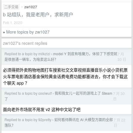
二手交易
•
zw1027
b 站组队，我是老用户，求新用户
Feb 1, 2020
More topics by zw1027
»
zw1027's recent replies
Replied to a topic by milkzizi
model Y 到底有啥魔力，体验了下感觉就
7 月
›
30 日
是很普通一辆车，为啥卖这么好？
必须得把外卖购物地图打车搜索社交文章视频直播音乐小说小贷机票
火车票电影酒店基金保险黄金话费电费功能都塞进去，你才会下载这
个聊天 app ？
Replied to a topic by coolwulf
我和我女儿一起写的游戏上了 Steam
7 月 30
›
日
了
面向老外市场就不用发 v2 这种中文站了吧
Replied to a topic by 92pretty
如何看待腾讯在 AI 大模型方面的全部
7 月 22
›
日
落队？