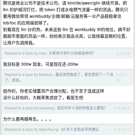
腾讯是商业公司不是技术公司，请 kimi/ds/qwen/glm 继续开源，把
llm 的护城河打烂，把 token 打成水电燃气流量一样的货品，腾讯只
要用微信带领 workbuddy/企微/邮箱/云服务等一众产品稳稳拿住
tob/toc 的应用端就够了。
别看现在 llm 炒的热，未来这些 llm 在 workbuddy 中的地位，搞不好
跟超市里面的货品一样，纷纷表示我返点高，让我排最显眼的位置，
让用户先调用我。
Replied to a topic by inas
大家有计划什么时候退休吗？
5 月 9 日
›
我目标是 300w 现金，可是现在还-200w
Replied to a topic by Batututu
最近突然焦虑了，甚至想到了一了百
3 月 27
›
日
了，求劝。
挺作的，你老实储蓄资产合理分配，也不至于混成这样
没什么好劝的，大概率焦虑症了，看医生吧
Replied to a topic by ixiaofeng
现在中年人活的咋就这么累呢？
3 月 26 日
›
为什么要再婚再生。。。。
Replied to a topic by IsaacYoung
32 岁人生低谷寻求建议
3 月 24 日
›