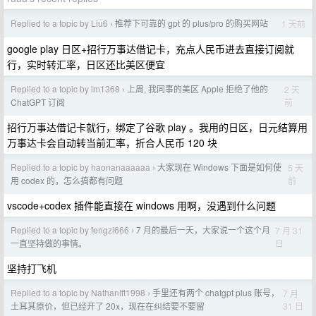
Replied to a topic by Liu6
推荐下可靠的 gpt 的 plus/pro 的购买网站
1 天前
›
google play 日区+招行万事达借记卡，充点人民币进去直接订阅就
行，实时转汇率，日区还比美区便宜
Replied to a topic by lm1368
上周, 我同事的美区 Apple 拒绝了他的
2 天
›
前
ChatGPT 订阅
招行万事达借记卡就行，绑定了谷歌 play 。我用的日区，日元结算用
万事达卡会自动转当前汇率，折合人民币 120 块
Replied to a topic by haonanaaaaaa
大家现在 Windows 下面是如何使
5 天
›
前
用 codex 的，怎么搞都有问题
vscode+codex 插件能直接在 windows 用啊，没遇到什么问题
Replied to a topic by fengzi666
7 月的最后一天，大家说一个这个月
7 月 31
›
日
一直坚持做的事情。
坚持打飞机
Replied to a topic by NathanIft1998
手里还有两个 chatgpt plus 账号，
7 月
›
31 日
土耳其原价，但已经开了 20x，现在在纠结要不要留