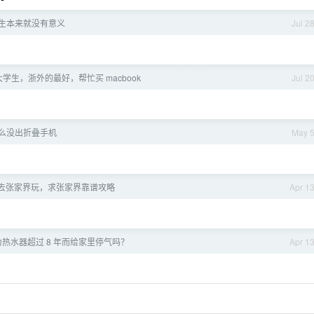
生本来就没有意义
Jul 2
学生，浙外的最好，帮忙买 macbook
Jul 2
为什么没出折叠手机
May 
去张家界玩，求张家界靠谱攻略
Apr 1
热水器超过 8 年而给家里停气吗？
Apr 1