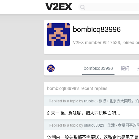
bombicq83996
V2EX member #517526, joined on
bombicq83996
提问
bombicq83996's recent replies
Replied to a topic by
rrubick
旅行
北京去大同玩，沿
›
›
2 天一晚。想啥呢，把大同玩明白吧…
Replied to a topic by
shalou8023
生活
老婆同事的
›
›
体制内一般关系都不需要送，这私企也是见了鬼