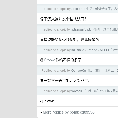
Replied to a topic by
SoldierL
生活
最近悟道了，人
›
›
悟了还来这儿发个帖找认同？
Replied to a topic by
sdasgasrgsdg
杭州
蹲个杭州大
›
›
直接说能给多少钱多好，遮遮掩掩的
Replied to a topic by
miusmile
iPhone
APPLE 
›
›
@
Croow
你搞不懂的多了
Replied to a topic by
OumaeKumiko
旅行
计划五一
›
›
五一就不要去了吧，太受罪了…
Replied to a topic by
football
生活
燃气公司有权因为
›
›
打 12345
More replies by bombicq83996
»